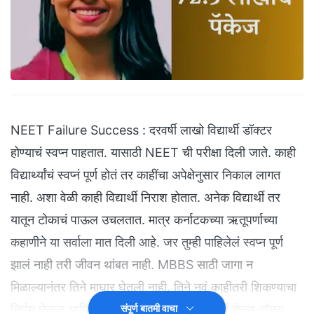
NEET Failure Success : दरवर्षी लाखो विद्यार्थी डॉक्टर
होण्याचं स्वप्न पाहतात. यासाठी NEET ची परीक्षा दिली जाते. काही
विद्यार्थ्यांचं स्वप्नं पूर्ण होतं तर काहींचा अपेक्षेनुसार निकाल लागत
नाही. अशा वेळी काही विद्यार्थी निराश होतात. अनेक विद्यार्थी तर
यातून टोकाचं पाऊल उचलतात. मात्र कर्नाटकच्या ऋतूपर्णाच्या
कहाणीने या सर्वाला मात दिली आहे. जर तुम्ही पाहिलेलं स्वप्न पूर्ण
झालं नाही तरी जीवन थांबत नाही. MBBS साठी जागा न
मिळाल्यानंतर तिने माघार घेतली नाही. तिने नवं काहीतरी शिकण्याचा
निर्णय घेतला आणि आज वयाच्या केवळ २० व्या वर्षी रोल्स-रॉयस
संपूर्ण बातमी वाचा