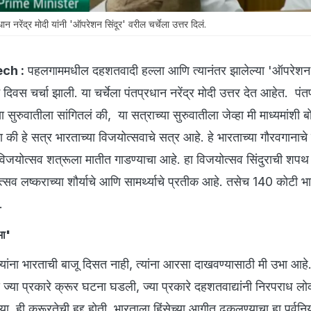
ेंद्र मोदी यांनी 'ऑपरेशन सिंदूर' वरील चर्चेला उत्तर दिलं.
ch :
पहलगाममधील दहशतवादी हल्ला आणि त्यानंतर झालेल्या 'ऑपरेशन स
वस चर्चा झाली. या चर्चेला पंतप्रधान नरेंद्र मोदी उत्तर देत आहेत. पंत
्या सुरुवातीला सांगितलं की, या सत्राच्या सुरुवातीला जेव्हा मी माध्यमांशी 
ता की हे सत्र भारताच्या विजयोत्सवाचे सत्र आहे. हे भारताच्या गौरवगानाच
ा विजयोत्सव शत्रूला मातीत गाडण्याचा आहे. हा विजयोत्सव सिंदुराची शपथ प
्सव लष्कराच्या शौर्याचे आणि सामर्थ्याचे प्रतीक आहे. तसेच 140 कोटी भार
.
भा'
 ज्यांना भारताची बाजू दिसत नाही, त्यांना आरसा दाखवण्यासाठी मी उभा आह
ज्या प्रकारे क्रूर घटना घडली, ज्या प्रकारे दहशतवाद्यांनी निरपराध लोका
्या, ही क्रूरतेची हद्द होती. भारताला हिंसेच्या आगीत ढकलण्याचा हा पूर्वन