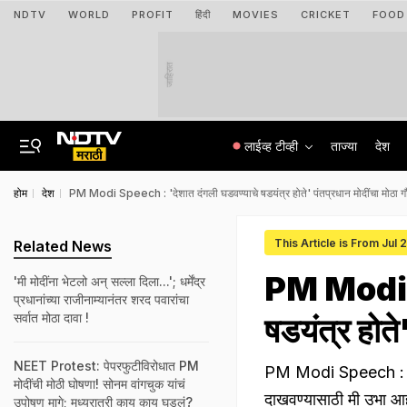
NDTV
WORLD
PROFIT
हिंदी
MOVIES
CRICKET
FOOD
जाहिरात
लाईव्ह टीव्ही
ताज्या
देश
होम
देश
PM Modi Speech : 'देशात दंगली घडवण्याचे षडयंत्र होते' पंतप्रधान मोदींचा मोठा गौ
This Article is From Jul 
Related News
PM Modi S
'मी मोदींना भेटलो अन् सल्ला दिला...'; धर्मेंद्र
प्रधानांच्या राजीनाम्यानंतर शरद पवारांचा
सर्वात मोठा दावा !
षडयंत्र होते
NEET Protest: पेपरफुटीविरोधात PM
PM Modi Speech : पंतप्
मोदींची मोठी घोषणा! सोनम वांगचुक यांचं
दाखवण्यासाठी मी उभा आह
उपोषण मागे; मध्यरात्री काय काय घडलं?