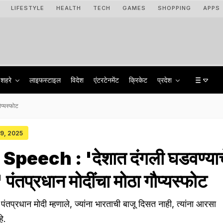
LIFESTYLE
HEALTH
TECH
GAMES
SHOPPING
APPS
शहरे
लाइफस्टाइल
विदेश
एंटरटेनमेंट
क्रिकेट
प्रदेश
प्यस्फोट
29, 2025
peech : 'देशात दंगली घडवण्याच
' पंतप्रधान मोदींचा मोठा गौप्यस्फोट
रधान मोदी म्हणाले, ज्यांना भारताची बाजू दिसत नाही, त्यांना आरसा
े.