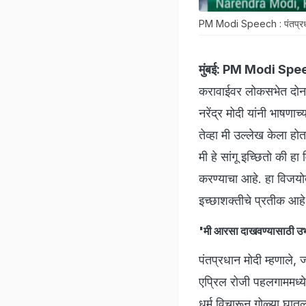
PM Modi Speech : पंतप्रधान नर
मुंबई:
PM Modi Spee
करावाईवर लोकसभेत दोन दि
नरेंद्र मोदी यांनी भाषणाच
तेव्हा मी उल्लेख केला हो
मी हे सांगू इच्छितो की ह
करण्याचा आहे. हा विजयोत
इच्छाशक्तीचे प्रतीक आहे
'मी आरसा दाखवण्यासाठी उ
पंतप्रधान मोदी म्हणाले,
एप्रिल रोजी पहलगाममध्ये 
धर्म विचारून गोळ्या घातल