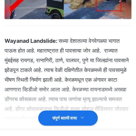
Wayanad Landslide:
सध्या देशातल्या वेगवेगळ्या भागात
पाऊस होत आहे. महाराष्ट्रात ही पावसाचा जोर आहे. राज्यात
मुंबईसह रायगड, रत्नागिरी, ठाणे, पालघर, पुणे या जिल्ह्यांना पावसाने
झोडपून टाकले आहे. त्याच वेळी दक्षिणेतील केरळमध्ये ही पावसामुळे
भीषण स्थिती निर्माण झाली आहे. केरळमधून एक अंगावर काटा
आणणारा व्हिडीओ समोर आला आहे. केरळच्या वायनाडमध्ये अख्खा
डोंगरच कोसळला आहे. त्याच पाच जणांचा मृत्यू झाल्याचे समजत
आहे. डोंगर कोसळचानाचा व्हिडीओ सध्या सोशल मीडियावर जोरदार
व्हायरल होत आहे.
संपूर्ण बातमी वाचा
हा व्हिडीओ केरळच्या वायनाडचा आहे. या व्हिडीओत सुरूवातीला