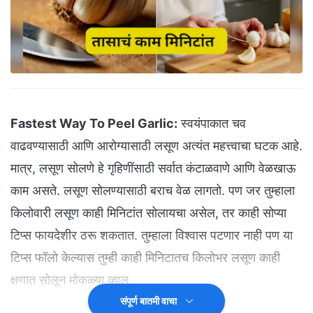
Fastest Way To Peel Garlic:
स्वयंपाकात चव
वाढवण्यासाठी आणि आरोग्यासाठी लसूण अत्यंत महत्त्वाचा घटक आहे.
मात्र, लसूण सोलणे हे गृहिणींसाठी सर्वात कंटाळवाणे आणि वेळखाऊ
काम असते. लसूण सोलण्यासाठी बराच वेळ लागतो. पण जर तुम्हाला
किलोवारी लसूण काही मिनिटांत सोलायचा असेल, तर काही सोप्या
टिप्स फायदेशीर ठरू शकतात. तुम्हाला विश्वास पटणार नाही पण या
टिप्स फॉलो केल्यास तुम्ही काही मिनिटातच किलोभर लसूण काही
क्षणात सोलून मोकळ्या व्हाल.
संपूर्ण बातमी वाचा