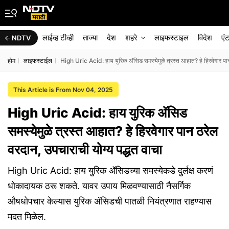
लाईव्ह टीव्ही
ताज्या
देश
शहरे
लाइफस्टाइल
विदेश
एं
NDTV
होम
लाइफस्टाईल
High Uric Acid: हाय युरिक अ‍ॅसिड समस्येमुळे त्रस्त आहात? हे हिरवेगार पान
This Article is From Nov 04, 2025
High Uric Acid: हाय युरिक अ‍ॅसिड
समस्येमुळे त्रस्त आहात? हे हिरवेगार पान ठरेल
वरदान, उपचाराची योग्य पद्धत वाचा
High Uric Acid: हाय युरिक अ‍ॅसिडच्या समस्येकडे दुर्लक्ष करणं
धोकादायक ठरू शकते. यावर उपाय मिळवण्यासाठी नैसर्गिक
औषधोपचार केल्यास युरिक अ‍ॅसिडची पातळी नियंत्रणात राहण्यास
मदत मिळेल.