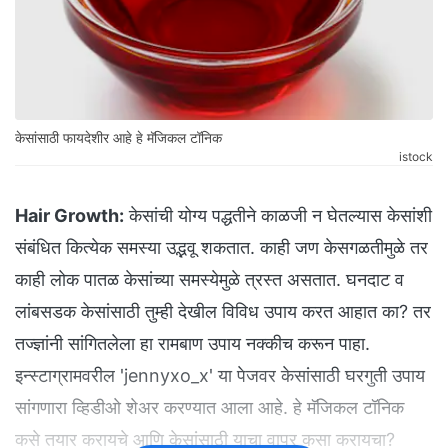
केसांसाठी फायदेशीर आहे हे मॅजिकल टॉनिक
istock
Hair Growth:
केसांची योग्य पद्धतीने काळजी न घेतल्यास केसांशी
संबंधित कित्येक समस्या उद्भवू शकतात. काही जण केसगळतीमुळे तर
काही लोक पातळ केसांच्या समस्येमुळे त्रस्त असतात. घनदाट व
लांबसडक केसांसाठी तुम्ही देखील विविध उपाय करत आहात का? तर
तज्ज्ञांनी सांगितलेला हा रामबाण उपाय नक्कीच करून पाहा.
इन्स्टाग्रामवरील 'jennyxo_x' या पेजवर केसांसाठी घरगुती उपाय
सांगणारा व्हिडीओ शेअर करण्यात आला आहे. हे मॅजिकल टॉनिक
कसे तयार करायचे आणि केसांसाठी याचा वापर कसा करायचा?