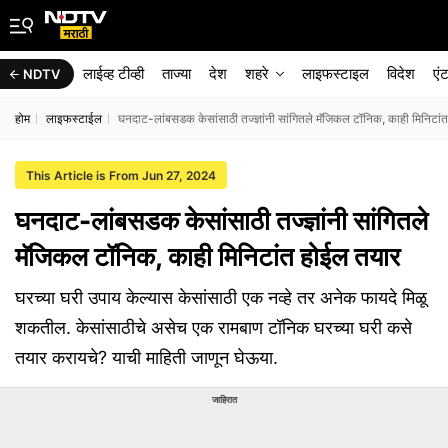
लाईव्ह टीव्ही
ताज्या
देश
शहरे
लाइफस्टाइल
विदेश
एं
NDTV
होम
लाइफस्टाईल
घनदाट-लांबसडक केसांसाठी तज्ज्ञांनी सांगितले मॅजिकल टॉनिक, काही मिनिटां
This Article is From Jun 27, 2024
घनदाट-लांबसडक केसांसाठी तज्ज्ञांनी सांगितले
मॅजिकल टॉनिक, काही मिनिटांत होईल तयार
घरच्या घरी उपाय केल्यास केसांसाठी एक नव्हे तर अनेक फायदे मिळू
शकतील. केसांसाठीचे असेच एक रामबाण टॉनिक घरच्या घरी कसे
तयार करायचे? याची माहिती जाणून घेऊया.
जाहिरात