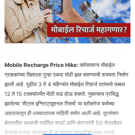
Mobile Recharge Price Hike:
सर्वसामान्य मोबाईल
ग्राहकांच्या खिशाला पुन्हा एकदा मोठी झळ बसण्याची शक्यता निर्माण
झाली आहे. पुढील 3 ते 4 महिन्यांत मोबाईल रिचार्ज दरांमध्ये तब्बल
12 ते 15 टक्क्यांपर्यंत मोठी वाढ होऊ शकते. नुकत्याच प्रसिद्ध
झालेल्या 'सेंट्रम इन्स्टिट्यूशनल रिसर्च' या ब्रोकरेज फर्मच्या
अहवालातून ही धक्कादायक माहिती समोर आली आहे. दूरसंचार
क्षेत्रातील सध्याची मर्यादित स्पर्धा आणि कंपन्यांनी 5G नेटवर्कवर
केलेली प्रचंड गुंतवणूक ही या संभाव्य दरवाढीची मुख्य कारणे