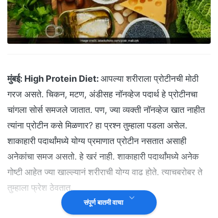
मुंबई:
High Protein Diet:
आपल्या शरीराला प्रोटीनची मोठी
गरज असते. चिकन, मटण, अंडीसह नॉनव्हेज पदार्थ हे प्रोटीनचा
चांगला सोर्स समजले जातात. पण, ज्या व्यक्ती नॉनव्हेज खात नाहीत
त्यांना प्रोटीन कसे मिळणार? हा प्रश्न तुम्हाला पडला असेल.
शाकाहारी पदार्थांमध्ये योग्य प्रमाणात प्रोटीन नसतात असाही
अनेकांचा समज असतो. हे खरं नाही. शाकाहारी पदार्थांमध्ये अनेक
गोष्टी आहेत ज्या खाल्ल्यानं शरीराची योग्य वाढ होते. त्याचबरोबर ते
तुम्हाला फ्रेश ठेवतात.
संपूर्ण बातमी वाचा