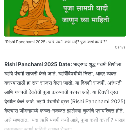
"Rishi Panchami 2025: ऋषि पंचमी कधी आहे? पूजा कशी करावी?"
Canva
Rishi Panchami 2025 Date:
भाद्रपद शुद्ध पंचमी तिथीला
ऋषि पंचमी साजरी केले जाते. ऋषिंविषयीची निष्ठा, आदर व्यक्त
करण्यासाठी हा सण साजरा केला जातो. या दिवशी सप्तर्षी, अरुंधती
आणि गणपती देवतेची पूजा करण्याची परंपरा आहे. या दिवशी व्रत
देखील केले जाते. ऋषि पंचमीचे व्रत (Rishi Panchami 2025)
केल्यास जीवनामध्ये कळत-नकळत झालेल्या चुकांचे प्रायश्चित्त होते,
असे म्हणतात. यंदा ऋषि पंचमी कधी आहे, पूजा कशी करावी? यासह
व्रताबाबत संपूर्ण माहिती जाणून घेऊया...