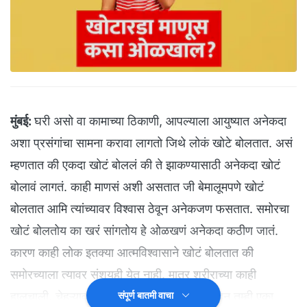
मुंबई:
घरी असो वा कामाच्या ठिकाणी, आपल्याला आयुष्यात अनेकदा
अशा प्रसंगांचा सामना करावा लागतो जिथे लोकं खोटे बोलतात. असं
म्हणतात की एकदा खोटं बोललं की ते झाकण्यासाठी अनेकदा खोटं
बोलावं लागतं. काही माणसं अशी असतात जी बेमालूमपणे खोटं
बोलतात आमि त्यांच्यावर विश्वास ठेवून अनेकजण फसतात. समोरचा
खोटं बोलतोय का खरं सांगतोय हे ओळखणं अनेकदा कठीण जातं.
कारण काही लोक इतक्या आत्मविश्वासाने खोटं बोलतात की
समोरच्याला त्यावर संशयही येत नाही. मात्र शरीराच्या काही
हालचाली, चेहऱ्यावरचे हावभाव असे असतात जे पाहून तुम्ही एका
संपूर्ण बातमी वाचा