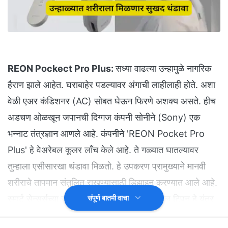
REON Pockect Pro Plus:
सध्या वाढत्या उन्हामुळे नागरिक
हैराण झाले आहेत. घराबाहेर पडल्यावर अंगाची लाहीलाही होते. अशा
वेळी एअर कंडिशनर (AC) सोबत घेऊन फिरणे अशक्य असते. हीच
अडचण ओळखून जपानची दिग्गज कंपनी सोनीने (Sony) एक
भन्नाट तंत्रज्ञान आणले आहे. कंपनीने 'REON Pocket Pro
Plus' हे वेअरेबल कूलर लाँच केले आहे. ते गळ्यात घातल्यावर
तुम्हाला एसीसारखा थंडावा मिळतो. हे उपकरण प्रामुख्याने मानवी
शरीराचे तापमान संतुलित राखण्यासाठी डिझाइन करण्यात आले आहे.
स्मार्ट सेन्सर्सच्या साहाय्याने बाह्य वातावरणातील बदल टिपून हे यंत्र
संपूर्ण बातमी वाचा
थंडावा प्रदान करते. त्यामुळे सध्या तरी एसीला पर्याय म्हणून त्याकडे