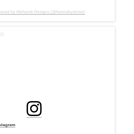
shared by Mehendi Designs (@hennabyshree)
nstagram