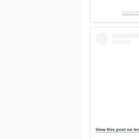
A post 
View this post on I