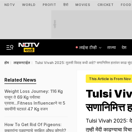
NDTV
WORLD
PROFIT
हिंदी
MOVIES
CRICKET
FOOD
जाहिरात
लाईव्ह टीव्ही
ताज्या
देश
होम
लाइफस्टाईल
Tulsi Vivah 2025: तुलसी विवाह कधी आहे? सणानिमित्त हातांवर काढा सुंदर
This Article is From Nov
Related News
Tulsi Viv
Weight Loss Journey: 116 Kg
पासून ते 69 Kg पर्यंतचा
प्रवास...Fitness Influencerने या 5
सणानिमित्त ह
सवयींनी घटवलं 47 Kg वजन
Tulsi Vivah 2025: देवउ
How To Get Rid Of Pigeons:
तुम्ही मेंदी काढण्याचा 
कबूतरांना पळवण्याचे सुरक्षित औषध कोणते?