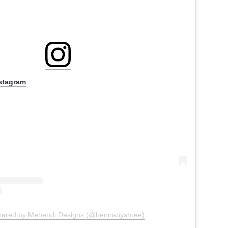
nstagram
shared by Mehendi Designs (@hennabyshree)