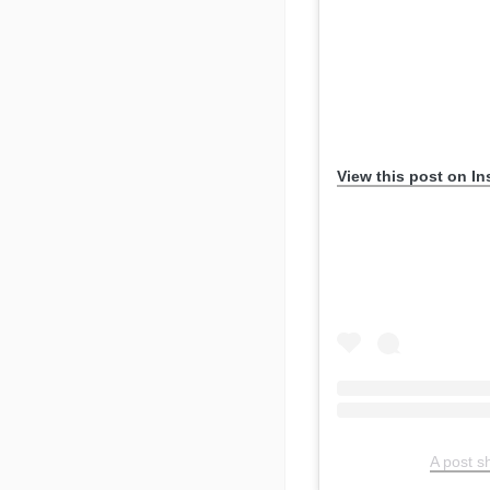
View this post on I
A post 