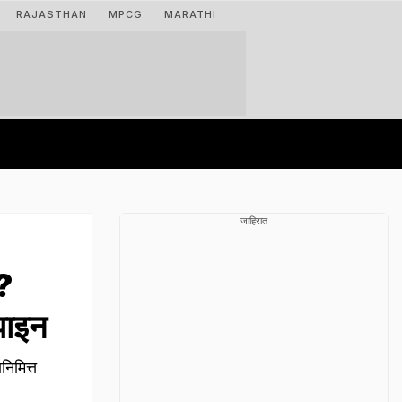
RAJASTHAN
MPCG
MARATHI
जाहिरात
?
िझाइन
िमित्त