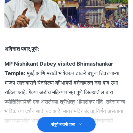
अविनाश पवार,पुणे:
MP Nishikant Dubey visited Bhimashankar
Temple:
मुंबई आणि मराठी भाषेवरुन ठाकरे बंधुंना डिवचणाऱ्या
भाजप खासदाराने घेतलेल्या व्हीआयपी दर्शनावरुन नवा वाद उभा
राहिला आहे. गेल्या अडीच महिन्यांपासून पुणे जिल्ह्यातील बारा
ज्योतिर्लिंगापैकी एक असलेल्या श्रीक्षेत्र भीमाशंकर मंदि सर्वसामान्य
भाविकांच्या दर्शनासाठी बंद आहे. मात्र मंदिर बंदचा निर्णय असताना
झारखंडमधील भाजपा खासदार डॉ. निशिकांत दुबे यांच्यासाठी
संपूर्ण बातमी वाचा
प्रशासनाने नियम धाब्यावर बसवल्याचे समोर आले आहे.