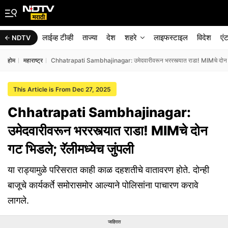
लाईव्ह टीव्ही
ताज्या
देश
शहरे
लाइफस्टाइल
विदेश
एं
NDTV
होम
महाराष्ट्र
Chhatrapati Sambhajinagar: उमेदवारीवरून भररस्त्यात राडा! MIMचे दोन गट 
This Article is From Dec 27, 2025
Chhatrapati Sambhajinagar:
उमेदवारीवरून भररस्त्यात राडा! MIMचे दोन
गट भिडले; रॅलीमध्येच जुंपली
या राड्यामुळे परिसरात काही काळ दहशतीचे वातावरण होते. दोन्ही
बाजूचे कार्यकर्ते समोरासमोर आल्याने पोलिसांना पाचारण करावे
लागले.
जाहिरात