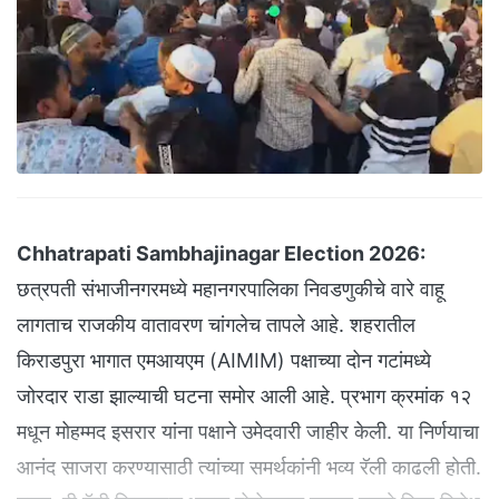
Chhatrapati Sambhajinagar Election 2026:
​
छत्रपती संभाजीनगरमध्ये महानगरपालिका निवडणुकीचे वारे वाहू
लागताच राजकीय वातावरण चांगलेच तापले आहे. शहरातील
किराडपुरा भागात एमआयएम (AIMIM) पक्षाच्या दोन गटांमध्ये
जोरदार राडा झाल्याची घटना समोर आली आहे. प्रभाग क्रमांक १२
मधून मोहम्मद इसरार यांना पक्षाने उमेदवारी जाहीर केली. या निर्णयाचा
आनंद साजरा करण्यासाठी त्यांच्या समर्थकांनी भव्य रॅली काढली होती.