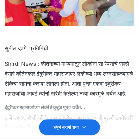
सुनील दवंगे, प्रतिनिधी
Shirdi News : कीर्तनाच्या माध्यमातून लोकांना साधेपणाचे सल्ले
देणारे कीर्तनकार इंदुरीकर महाराजावर लेकीच्या भव्य लग्नसोहळ्यामुळे
टीकेचा सामना करावा लागला होता. आता पुन्हा एकदा इंदुरीकर
महाराजांचा जावई त्यांनी खरेदी केलेल्या नव्या कारमुळे चर्चेत आहे.
इंदुरीकर महाराजांच्या लेकीचं कुटुंब पुन्हा चर्चेत...
३ मे २०२६ रोजी कीर्तनकार इंदोरीकर महाराज यांची मुलगी ज्ञानेश्वरी
संपूर्ण बातमी वाचा
हिने साहिल चिलप यांच्याशी लग्नगाठ बांधली. अहिल्यानगर
जिल्ह्यातील संगमनेर तालुक्यातील गुंजाळवाडी शिवारात हा विवाह