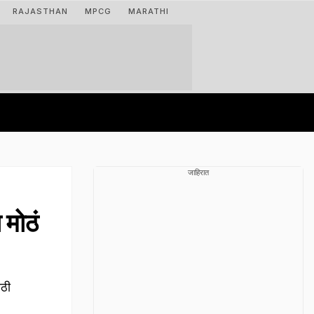
RAJASTHAN
MPCG
MARATHI
जाहिरात
मोठं
ाठी