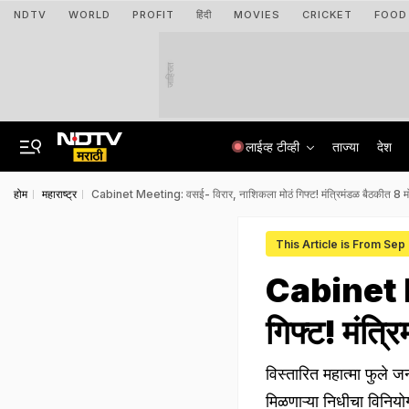
NDTV
WORLD
PROFIT
हिंदी
MOVIES
CRICKET
FOOD
जाहिरात
लाईव्ह टीव्ही
ताज्या
देश
होम
महाराष्ट्र
Cabinet Meeting: वसई- विरार, नाशिकला मोठं गिफ्ट! मंत्रिमंडळ बैठकीत 8 मोठ
This Article is From Sep
Cabinet M
गिफ्ट! मंत्र
विस्तारित महात्मा फुले
मिळणाऱ्या निधीचा विनिय