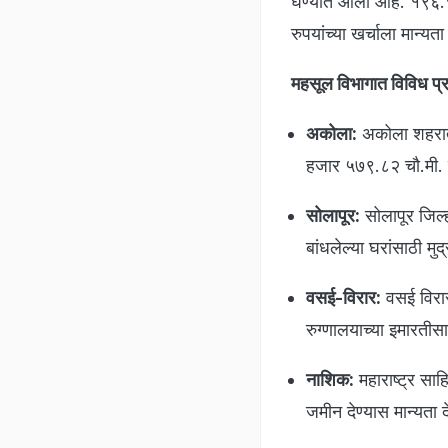
घेण्यात आला आहे. १९६.१
रुपयांच्या खर्चाला मान्यत
महसूल विभागात विविध प्र
अकोला:
अकोला शहराती
हजार ५७९.८२ चौ.मी. ज
सोलापूर:
सोलापूर जिल्ह
बांधलेल्या घरांसाठी म
वसई-विरार:
वसई विरार
रुग्णालयाच्या इमारतीस
नाशिक:
महाराष्ट्र सा
जमीन देण्यास मान्यता 