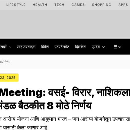
LIFESTYLE
HEALTH
TECH
GAMES
SHOPPING
APPS
शहरे
लाइफस्टाइल
विदेश
एंटरटेनमेंट
क्रिकेट
प्रदेश
े निर्णय
 23, 2025
eeting: वसई- विरार, नाशिकला 
िमंडळ बैठकीत 8 मोठे निर्णय
 जन आरोग्य योजना आणि आयुष्मान भारत – जन आरोग्य योजनेतून उपचारास
ोग यासाठी केला जाणार आहे.