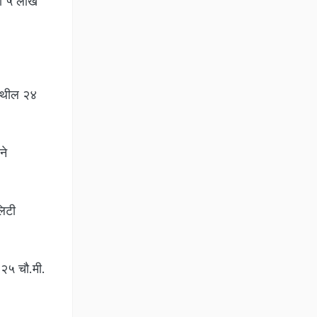
टी ५ लाख
ेथील २४
ने
लिटी
.२५ चौ.मी.