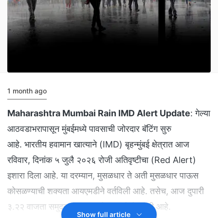
1 month ago
Maharashtra Mumbai Rain IMD Alert Update
: गेल्या
आठवडाभरापासून मुंबईमध्ये पावसाची जोरदार बॅटिंग सुरु
आहे. भारतीय हवामान खात्याने (IMD) बृहन्मुंबई क्षेत्रात आज
रविवार, दिनांक ५ जुलै २०२६ रोजी अतिवृष्टीचा (Red Alert)
इशारा दिला आहे. या दरम्यान, मुसळधार ते अती मुसळधार पाऊस
कोसळण्याची शक्यता आयएमडीने वर्तविली आहे. तसेच, आज दुपारी
३.२२ वाजता समुद्राला ४.१९ मीटर उंचीची भरती आहे.
Show full article