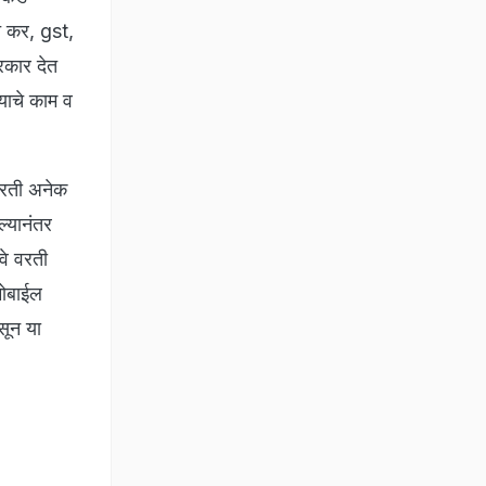
े कर, gst,
रकार देत
याचे काम व
वरती अनेक
ल्यानंतर
वे वरती
मोबाईल
सून या