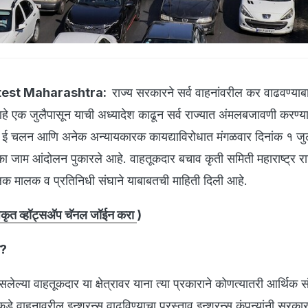
test Maharashtra:
राज्य सरकारने सर्व वाहनांवरील कर वाढवण्या
हे एक जुलैपासून याची अध्यादेश काढून सर्व राज्यात अंमलबजावणी करण्य
 ई चलन आणि अनेक अन्यायकारक कायद्याविरोधात मंगळवार दिनांक १ जुल
्का जाम आंदोलन पुकारले आहे. वाहतूकदार बचाव कृती समिती महाराष्ट्र र
चालक मालक व प्रतिनिधी संघाने याबाबतची माहिती दिली आहे.
ृत व्हॉट्सअ‍ॅप चॅनल जॉईन करा
)
य?
लेल्या वाहतूकदार या क्षेत्रावर याना त्या प्रकाराने कोणत्यातरी आर्थिक 
 वाहनावरील इन्शुरन्स वाढविण्याचा प्रस्ताव इन्शुरन्स कंपन्यांनी सरका