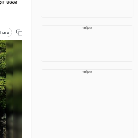
दत चक्का
जाहिरात
hare
जाहिरात