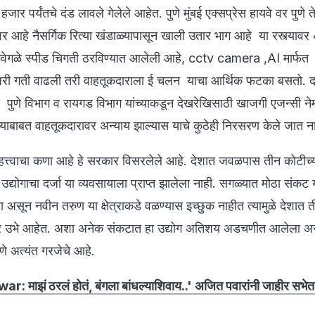
जार पर्यंतचे दंड लावले गेलेले आहेत. पुणे मुंबई एक्सप्रेस हायवे वर पुणे 
ागावर आहे नैसर्गिक रित्या खंडाळ्यापासून खाली उतार भाग आहे या रस्त्या
ेगवेगळे स्पीड चिगती ठरविण्यात आलेली आहे, cctv camera ,AI मार्फत 
जरी गती वाढली तरी वाहतूकदाराला ई चलन याचा आर्थिक फटका बसतो. 
पुणे विभाग व रायगड विभाग यांच्याकडून देखरेखिसाठी खाजगी एजन्सी ने
ाबाबत वाहतूकदारावर अन्याय झाल्यास याचे कुठेही निरसरण केले जात न
महत्त्वाचा कणा आहे हे सरकार विसरलेले आहे. देशात जवळपास तीन कोटी
द्योगाचा दर्जा या व्यवसायाला प्राप्त झालेला नाही. सगळ्यात मोठा संकट 
ा असून नवीन तरुण या क्षेत्राकडे वळण्यास इच्छुक नाहीत त्यामुळे देशात 
्हर उभे आहेत. अशा अनेक संकटात हा उद्योग अतिशय अडचणीत आलेला अ
े अत्यंत गरजेचे आहे.
awar: माझं ठरलं होतं, बंगला बांधल्याशिवाय..' अजित पवारांनी जाहीर सभेत