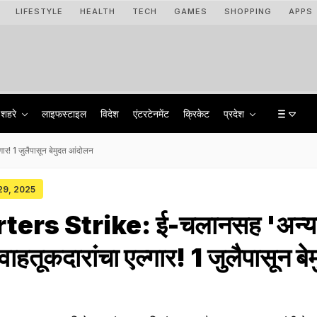
LIFESTYLE
HEALTH
TECH
GAMES
SHOPPING
APPS
शहरे
लाइफस्टाइल
विदेश
एंटरटेनमेंट
क्रिकेट
प्रदेश
र! 1 जुलैपासून बेमुदत आंदोलन
 29, 2025
ers Strike: ई-चलानसह 'अन्या
वाहतूकदारांचा एल्गार! 1 जुलैपासून बे