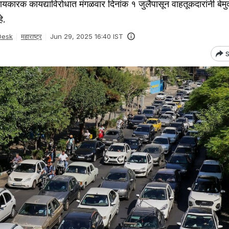
ारक कायद्याविरोधात मंगळवार दिनांक १ जुलैपासून वाहतूकदारांनी बेमु
े.
Desk
महाराष्ट्र
Jun 29, 2025 16:40 IST
S