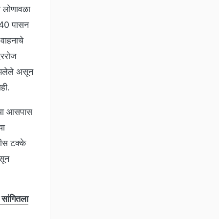
ते लोणावळा
वर 40 पासन
वाहनाचे
दररोज
मलेले असून
ाही.
च्या आसपास
या
तीस टक्के
सून
 सांगितला