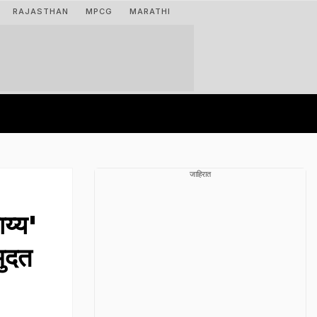
RAJASTHAN
MPCG
MARATHI
जाहिरात
य्य'
मुदत