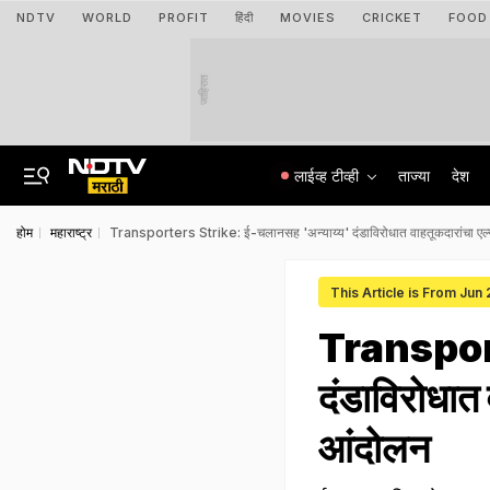
NDTV
WORLD
PROFIT
हिंदी
MOVIES
CRICKET
FOOD
जाहिरात
लाईव्ह टीव्ही
ताज्या
देश
होम
महाराष्ट्र
Transporters Strike: ई-चलानसह 'अन्याय्य' दंडाविरोधात वाहतूकदारांचा एल्गा
This Article is From Jun
Transport
दंडाविरोधात 
आंदोलन