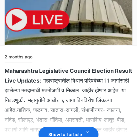
2 months ago
Maharashtra Legislative Council Election Result
Live Updates:
महाराष्ट्रातील विधान परिषदेच्या 11 जागांसाठी
झालेल्या मतदानाची मतमोजणी व निकाल जाहीर होणार आहेत. या
निवडणुकीत महायुतीने आधीच ६ जागा बिनविरोध जिंकल्या
आहेत.नाशिक, जळगाव, सातारा-सांगली, संभाजीनगर- जालना,
नांदेड, सोलापूर, भंडारा-गोंदिया, अमरावती, धाराशिव-लातूर-बीड,
परभणी आणि नागपूर सकाळी 8 वाजतापासून निकाल जाहीर होणार
Show full article