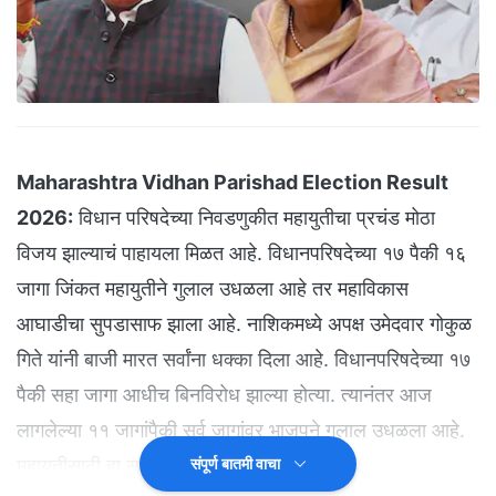
Maharashtra Vidhan Parishad Election Result
2026:
विधान परिषदेच्या निवडणुकीत महायुतीचा प्रचंड मोठा
विजय झाल्याचं पाहायला मिळत आहे. विधानपरिषदेच्या १७ पैकी १६
जागा जिंकत महायुतीने गुलाल उधळला आहे तर महाविकास
आघाडीचा सुपडासाफ झाला आहे. नाशिकमध्ये अपक्ष उमेदवार गोकुळ
गिते यांनी बाजी मारत सर्वांना धक्का दिला आहे. विधानपरिषदेच्या १७
पैकी सहा जागा आधीच बिनविरोध झाल्या होत्या. त्यानंतर आज
लागलेल्या ११ जागांपैकी सर्व जागांवर भाजपने गुलाल उधळला आहे.
महायुतीसाठी हा सर्वात मोठा विजय आहे.
संपूर्ण बातमी वाचा