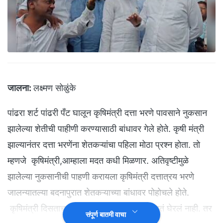
जालना:
लक्ष्मण सोळुंके
पांढरा शर्ट पांढरी पँट घालून कृषिमंत्री दत्ता भरणे पावसाने नुकसान
झालेल्या शेतीची पाहीणी करण्यासाठी बांधावर गेले होते. कृषी मंत्री
झाल्यानंतर दत्ता भरणेंना शेतकऱ्यांचा पहिला मोठा प्रश्न होता. तो
म्हणजे कृषिमंत्री,आम्हाला मदत कधी मिळणार. अतिवृष्टीमुळे
झालेल्या नुकसानीची पाहणी करायला कृषिमंत्री दत्तात्रय भरणे
जालन्यातल्या बदनापुरात शेतकऱ्याच्या बांधावर पोहोचले होते.
कृषिमंत्री दिसताच शेतकऱ्यांनी भरणेंना घेरलं. नुसतं घेरलं नाही. तर
संपूर्ण बातमी वाचा