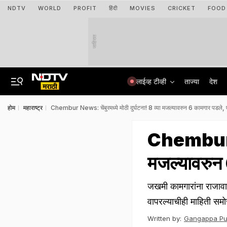
NDTV
WORLD
PROFIT
हिंदी
MOVIES
CRICKET
FOOD
जाहिरात
लाईव्ह टीव्ही
ताज्या
देश
होम
महाराष्ट्र
Chembur News: चेंबुरमध्ये मोठी दुर्घटना! 8 व्या मजल्यावरुन 6 कामगार पडले, एक
Chembur New
मजल्यावरुन 
जखमी कामगारांना राजावा
वापरल्याचीही माहिती सम
Written by:
Gangappa Puj