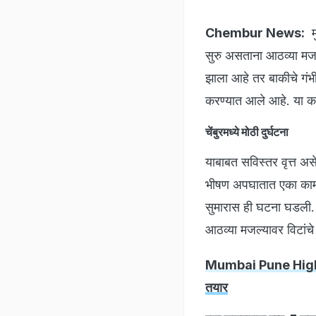
Chembur News:
मु
सुरु असताना आठव्या मजल
झाला आहे तर बाकीचे गं
करण्यात आले आहे. या का
चेंबुरमध्ये मोठी दुर्घटना
याबाबत सविस्तर वृत्त अस
भीषण अपघातात एका कामगा
सुमारास ही घटना घडली.
आठव्या मजल्यावर विटांचे
Mumbai Pune Highway: म
तयार