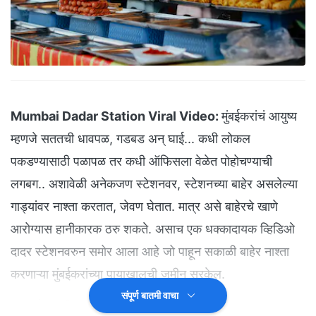
Mumbai Dadar Station Viral Video:
मुंबईकरांचं आयुष्य
म्हणजे सततची धावपळ, गडबड अन् घाई... कधी लोकल
पकडण्यासाठी पळापळ तर कधी ऑफिसला वेळेत पोहोचण्याची
लगबग.. अशावेळी अनेकजण स्टेशनवर, स्टेशनच्या बाहेर असलेल्या
गाड्यांवर नाश्ता करतात, जेवण घेतात. मात्र असे बाहेरचे खाणे
आरोग्यास हानीकारक ठरु शकते. असाच एक धक्कादायक व्हिडिओ
दादर स्टेशनवरुन समोर आला आहे जो पाहून सकाळी बाहेर नाश्ता
करणाऱ्या मुंबईकरांच्या पायाखालची जमीन सरकेल.
संपूर्ण बातमी वाचा
दादर स्टेशनवरील धक्कादायक VIDEO