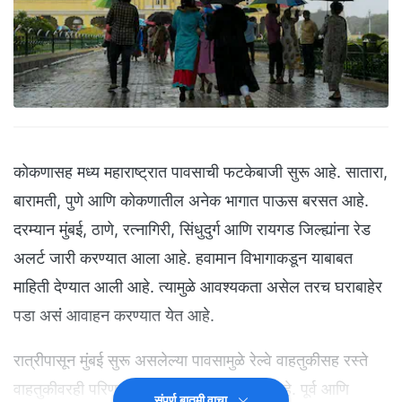
कोकणासह मध्य महाराष्ट्रात पावसाची फटकेबाजी सुरू आहे. सातारा,
बारामती, पुणे आणि कोकणातील अनेक भागात पाऊस बरसत आहे.
दरम्यान मुंबई, ठाणे, रत्नागिरी, सिंधुदुर्ग आणि रायगड जिल्ह्यांना रेड
अलर्ट जारी करण्यात आला आहे. हवामान विभागाकडून याबाबत
माहिती देण्यात आली आहे. त्यामुळे आवश्यकता असेल तरच घराबाहेर
पडा असं आवाहन करण्यात येत आहे.
रात्रीपासून मुंबई सुरू असलेल्या पावसामुळे रेल्वे वाहतुकीसह रस्ते
वाहतुकीवरही परिणाम झाल्याचं पाहायला मिळत आहे. पूर्व आणि
संपूर्ण बातमी वाचा