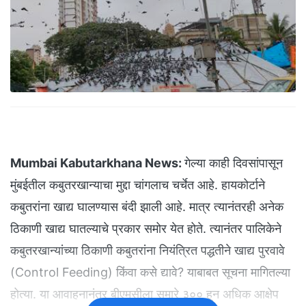
Mumbai Kabutarkhana News:
गेल्या काही दिवसांपासून
मुंबईतील कबुतरखान्याचा मुद्दा चांगलाच चर्चेत आहे. हायकोर्टाने
कबुतरांना खाद्य घालण्यास बंदी झाली आहे. मात्र त्यानंतरही अनेक
ठिकाणी खाद्य घातल्याचे प्रकार समोर येत होते. त्यानंतर पालिकेने
कबुतरखान्यांच्या ठिकाणी कबुतरांना नियंत्रित पद्धतीने खाद्य पुरवावे
(Control Feeding) किंवा कसे द्यावे? याबाबत सूचना मागितल्या
होत्या. या आवाहनानंतर बीएमसीला सुमारे ३०० हून अधिक आक्षेप