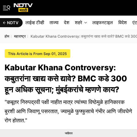
लाईव्ह टीव्ही
ताज्या
देश
शहरे
लाइफस्टाइल
विदेश
एं
NDTV
होम
महाराष्ट्र
Kabutar Khana Controversy: कबुतरांना खाद्य कसे द्यावे? BMC कडे 300 हू
This Article is From Sep 01, 2025
Kabutar Khana Controversy:
कबुतरांना खाद्य कसे द्यावे? BMC कडे 300
हून अधिक सूचना; मुंबईकरांचे म्हणणे काय?
"कबूतर निरुपद्रवी पक्षी नाहीत मात्र त्यांच्या विष्ठेमुळे हानिकारक
बुरशी आणि जिवाणू पसरतात, ज्यामुळे फुफ्फुसाचे गंभीर आणि जीवघेणे
रोग होतात."
जाहिरात