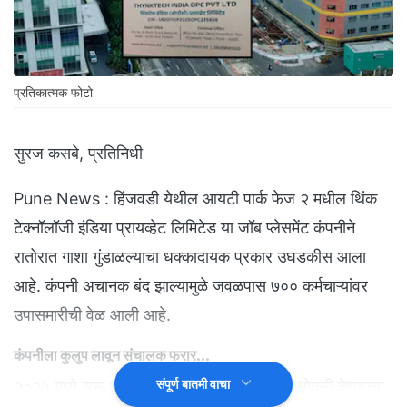
प्रतिकात्मक फोटो
सुरज कसबे, प्रतिनिधी
Pune News : हिंजवडी येथील आयटी पार्क फेज २ मधील थिंक
टेक्नॉलॉजी इंडिया प्रायव्हेट लिमिटेड या जॉब प्लेसमेंट कंपनीने
रातोरात गाशा गुंडाळल्याचा धक्कादायक प्रकार उघडकीस आला
आहे. कंपनी अचानक बंद झाल्यामुळे जवळपास ७०० कर्मचाऱ्यांवर
उपासमारीची वेळ आली आहे.
कंपनीला कुलुप लावून संचालक फरार...
संपूर्ण बातमी वाचा
२०२५ मध्ये सुरू झालेल्या या जॉब प्लेसमेंट कंपनीने नोकरी देण्याच्या