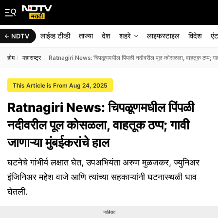
लाईव्ह टीव्ही
ताज्या
देश
शहरे
लाइफस्टाइल
विदेश
एं
NDTV
होम
महाराष्ट्र
Ratnagiri News: चिपळूणमधील पिंपळी नदीवरील पूल कोसळला, वाहतूक ठप्प; गावी ज
This Article is From Aug 24, 2025
Ratnagiri News: चिपळूणमधील पिंपळी
नदीवरील पूल कोसळला, वाहतूक ठप्प; गावी
जाणाऱ्या मुंबईकरांचे हाल
घटनेचे गांभीर्य लक्षात घेत, उपअभियंता अरुण मुळजकर, ज्युनिअर
इंजिनिअर महेश वाजे आणि त्यांच्या सहकाऱ्यांनी घटनास्थळी धाव
घेतली.
जाहिरात