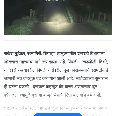
राकेश गुडेकर, रत्नागिरी:
चिपळूण तालुक्यातील दसपटी विभागाला
जोडणारा महत्त्वाचा मार्ग ठप्प झाला आहे. पिंपळी – खडपोली, तिवरे,
नांदिवसे रस्त्यावरील पिंपळी नदीवरील पूल कोसळल्याने दसपटीकडे
जाणारी सर्व वाहतूक बंद करण्यात आली आहे. साडेदहाच्या सुमारास
ही घटना घडली.. दरम्यान वाहतूक बंद करत असतानाच पूल
कोसळला त्यामुळे दुसऱ्या बाजूने येणारी रिक्षा बालंबाल बचावली..
१९६५ साली बांधलेला हा पूल जुना झाल्यामुळे कोसळल्याचा अंदाज