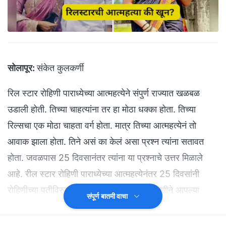
सोलापूर:
संकेत कुलकर्णी
रिल स्टार रोहिणी पाराध्येच्या आत्महत्येने संपुर्ण राज्यात खळबळ
उडाली होती. तिच्या चाहत्यांना तर हा मोठा धक्का होता. तिच्या
रिल्सचा एक मोठा चाहता वर्ग होता. मात्र तिच्या आत्महत्येनं तो
आवाक झाला होता. तिने असं का केलं असा प्रश्न त्यांना सतावत
होता. जवळपास 25 दिवसानंतर त्यांना या प्रश्नाचे उत्तर मिळाले
आहे. रील स्टार रोहिणी पाराध्येच्या आत्महत्येनंतर 25 दिवसांनी
रोहिणीच्या पतीविरुद्ध गुन्हा दाखल झाला आहे. रोहिणीने आपल्या
संपूर्ण बातमी वाचा
हॉटेल ग्रामपंचायत या ठिकाणी गळफास घेऊन आत्महत्या केली होती.
सोलापूर जिल्ह्यातील मंगळवेढा येथे ही घटना घडली होती.