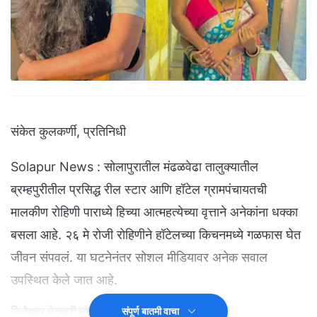
संकेत कुलकर्णी, प्रतिनिधी
Solapur News : सोलापुरातील मंढळवेढा तालुक्यातील
ब्रम्हपुरीतील प्रसिद्ध रील स्टार आणि हॉटेल ग्रामपंचायतची
मालकीण रोहिणी पाराध्ये हिच्या आत्महत्येच्या वृत्ताने अनेकांना धक्का
बसला आहे. २६ मे रोजी रोहिणीने हॉटेलच्या किचनमध्ये गळफास घेत
जीवन संपवलं. या घटनेनंतर सोशल मीडियावर अनेक सवाल
उपस्थित केले जात आहे.
निलेशवर नेटकरी संतापले...
संपूर्ण बातमी वाचा