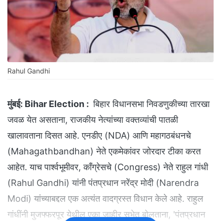
Rahul Gandhi
मुंबई:
Bihar Election :
बिहार विधानसभा निवडणुकीच्या तारखा
जवळ येत असताना, राजकीय नेत्यांच्या वक्तव्यांची पातळी
खालावताना दिसत आहे. एनडीए (NDA) आणि महागठबंधनचे
(Mahagathbandhan) नेते एकमेकांवर जोरदार टीका करत
आहेत. याच पार्श्वभूमीवर, काँग्रेसचे (Congress) नेते राहुल गांधी
(Rahul Gandhi) यांनी पंतप्रधान नरेंद्र मोदी (Narendra
Modi) यांच्याबद्दल एक अत्यंत वादग्रस्त विधान केले आहे. राहुल
गांधींनी मुजफ्फरपूर येथील एका जाहीर सभेत बोलताना, 'पंतप्रधान