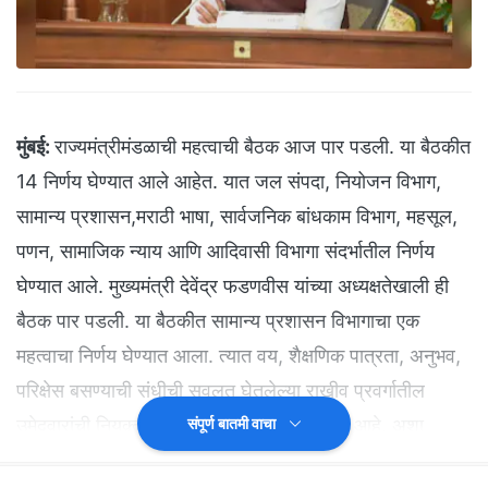
मुंबई:
राज्यमंत्रीमंडळाची महत्वाची बैठक आज पार पडली. या बैठकीत
14 निर्णय घेण्यात आले आहेत. यात जल संपदा, नियोजन विभाग,
सामान्य प्रशासन,मराठी भाषा, सार्वजनिक बांधकाम विभाग, महसूल,
पणन, सामाजिक न्याय आणि आदिवासी विभागा संदर्भातील निर्णय
घेण्यात आले. मुख्यमंत्री देवेंद्र फडणवीस यांच्या अध्यक्षतेखाली ही
बैठक पार पडली. या बैठकीत सामान्य प्रशासन विभागाचा एक
महत्वाचा निर्णय घेण्यात आला. त्यात वय, शैक्षणिक पात्रता, अनुभव,
परिक्षेस बसण्याची संधीची सवलत घेतलेल्या राखीव प्रवर्गातील
उमेदवारांची नियुक्ती आता राखीव प्रवर्गातच होणार आहे. अशा
संपूर्ण बातमी वाचा
उमेदवारांना खुल्या प्रवर्गातील जागेवर दावा सांगता येणार नाही.हा