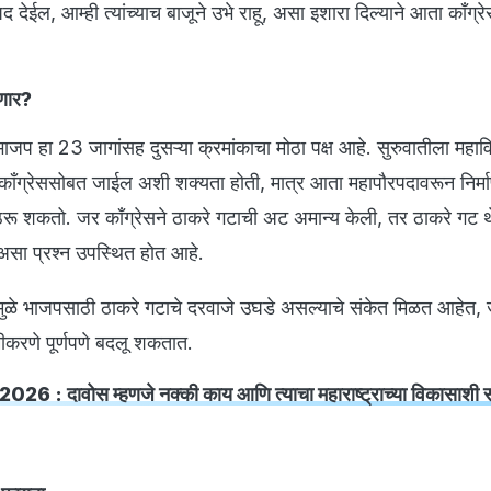
ेईल, आम्ही त्यांच्याच बाजूने उभे राहू, असा इशारा दिल्याने आता काँग्रे
णार?
भाजप हा 23 जागांसह दुसऱ्या क्रमांकाचा मोठा पक्ष आहे. सुरुवातीला महा
काँग्रेससोबत जाईल अशी शक्यता होती, मात्र आता महापौरपदावरून निर्म
 ठरू शकतो. जर काँग्रेसने ठाकरे गटाची अट अमान्य केली, तर ठाकरे गट
सा प्रश्न उपस्थित होत आहे.
्यामुळे भाजपसाठी ठाकरे गटाचे दरवाजे उघडे असल्याचे संकेत मिळत आहेत, ज्
ीकरणे पूर्णपणे बदलू शकतात.
26 : दावोस म्हणजे नक्की काय आणि त्याचा महाराष्ट्राच्या विकासाशी 