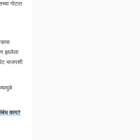
सच्या गोटात
विकास
ाण झालेला
 थेट भाजपशी
यामुळे
संबंध काय?