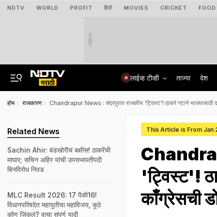
NDTV
WORLD
PROFIT
हिंदी
MOVIES
CRICKET
FOOD
जाहिरात
लाईव्ह टीव्ही
ताज्या
देश
होम
राजकारण
Chandrapur News : चंद्रपुरात राजकीय 'ट्विस्ट'! ठाकरे गटाने भाजपासाठी दर
This Article is From Jan
Related News
Chandrapu
Sachin Ahir: बंडखोरीचं बक्षीस! ठाकरेंची
माघार; सचिन अहिर यांची उपसभापतीपदी
बिनविरोध निवड
'ट्विस्ट'! 
काँग्रेसची ड
MLC Result 2026: 17 पैकी16!
विधानपरिषदेत महायुतीचा महाविजय, कुठे
कोण जिंकलं? वाचा संपूर्ण यादी