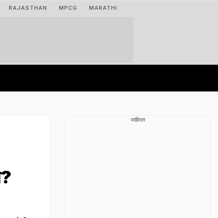
RAJASTHAN
MPCG
MARATHI
जाहिरात
े?