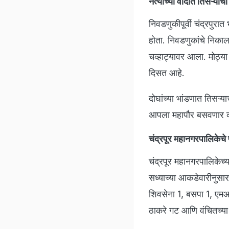
नेत्यांच्या वादात तिसऱ्याच
निवडणुकीपूर्वी चंद्रपुरा
होता. निवडणुकांचे निकाल
चव्हाट्यावर आला. मोठ्य
दिसत आहे.
दोघांच्या भांडणात तिसऱ्
आपला महापौर बसवणार का, 
चंद्रपूर महानगरपालिकेचे
चंद्रपूर महानगरपालिकेच्य
सध्याच्या आकडेवारीनुस
शिवसेना 1, बसपा 1, ए
ठाकरे गट आणि वंचितच्या 