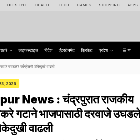
LIFESTYLE
HEALTH
TECH
GAMES
SHOPPING
APPS
शहरे
लाइफस्टाइल
विदेश
एंटरटेनमेंट
क्रिकेट
प्रदेश
वाजे उघडले? काँग्रेसची डोकेदुखी वाढली
 23, 2026
r News : चंद्रपुरात राजकीय
ठाकरे गटाने भाजपासाठी दरवाजे उघडल
ोकेदुखी वाढली