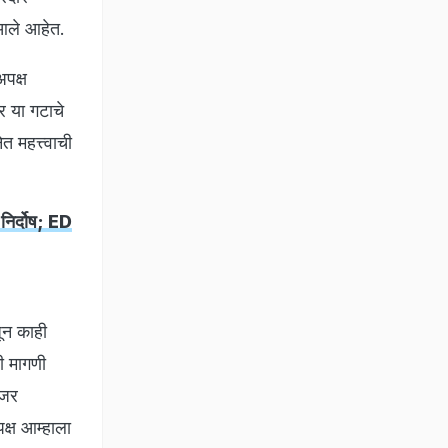
 आले आहेत.
अपक्ष
र या गटाचे
 महत्त्वाची
िर्दोष; ED
जून काही
ी मागणी
 जर
क्ष आम्हाला