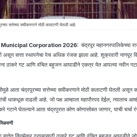
या सत्तेच्या समीकरणाने मोठी कलाटणी घेतली आहे.
Municipal Corporation 2026:
चंद्रपूर महानगरपालिकेच्या 
असून सत्ता स्थापनेचा पेच अधिक रंजक झाला आहे. शुक्रवारी नागपूर व
सेना ठाकरे गट आणि वंचित बहुजन आघाडीने एकत्र येत आपल्या नवीन गट
ा युतीमुळे आता चंद्रपूरच्या सत्तेच्या समीकरणाने मोठी कलाटणी घेतली असून 
्षांची धाकधूक वाढली आहे. जो पक्ष आम्हाला महापौरपद देईल, त्यालाच आम्ही
रे गटाने घेतल्याने आता चंद्रपुरात कोण कोणासोबत जाणार, याची चर्चा र
तमिळवणी
्या सत्तेत किंगमेकर ठरण्यासाठी ठाकरे गट आणि वंचित बहुजन आघाडीने ज