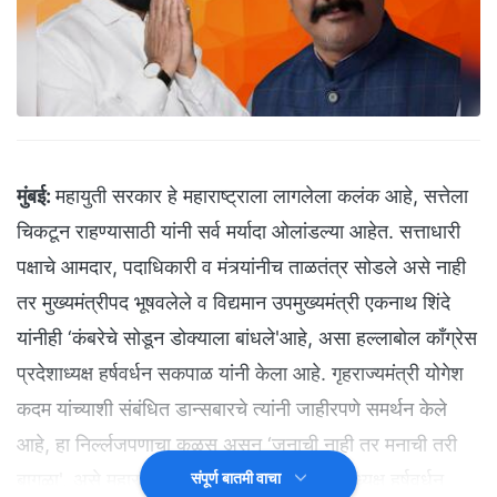
मुंबई:
महायुती सरकार हे महाराष्ट्राला लागलेला कलंक आहे, सत्तेला
चिकटून राहण्यासाठी यांनी सर्व मर्यादा ओलांडल्या आहेत. सत्ताधारी
पक्षाचे आमदार, पदाधिकारी व मंत्र्यांनीच ताळतंत्र सोडले असे नाही
तर मुख्यमंत्रीपद भूषवलेले व विद्यमान उपमुख्यमंत्री एकनाथ शिंदे
यांनीही ‘कंबरेचे सोडून डोक्याला बांधले'आहे, असा हल्लाबोल काँग्रेस
प्रदेशाध्यक्ष हर्षवर्धन सकपाळ यांनी केला आहे. गृहराज्यमंत्री योगेश
कदम यांच्याशी संबंधित डान्सबारचे त्यांनी जाहीरपणे समर्थन केले
आहे, हा निर्ल्लजपणाचा कळस असून ‘जनाची नाही तर मनाची तरी
बागळा', असे महाराष्ट्र प्रदेश काँग्रेस कमिटीचे अध्यक्ष हर्षवर्धन
संपूर्ण बातमी वाचा