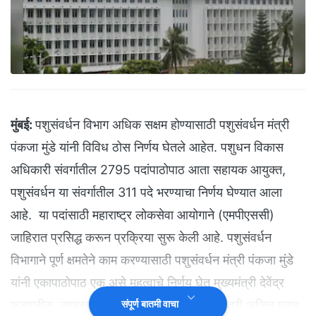
मुंबई:
पशुसंवर्धन विभाग अधिक सक्षम होण्यासाठी पशुसंवर्धन मंत्री
पंकजा मुंडे यांनी विविध ठोस निर्णय घेतले आहेत. पशुधन विकास
अधिकारी संवर्गातील 2795 पदांपाठोपाठ आता सहायक आयुक्त,
पशुसंवर्धन या संवर्गातील 311 पदे भरण्याचा निर्णय घेण्यात आला
आहे. या पदांसाठी महाराष्ट्र लोकसेवा आयोगाने (एमपीएससी)
जाहिरात प्रसिद्ध करून प्रक्रिया सुरू केली आहे. पशुसंवर्धन
विभागाने पूर्ण क्षमतेने काम करण्यासाठी पशुसंवर्धन मंत्री पंकजा मुंडे
यांनी एकापाठोपाठ एक असे महत्वाचे निर्णय घेत मुख्यमंत्री देवेंद्र
फडणवीस, उपमुख्यमंत्री एकनाथ शिंदे व उपमुख्यमंत्री अजित पवार
संपूर्ण बातमी वाचा