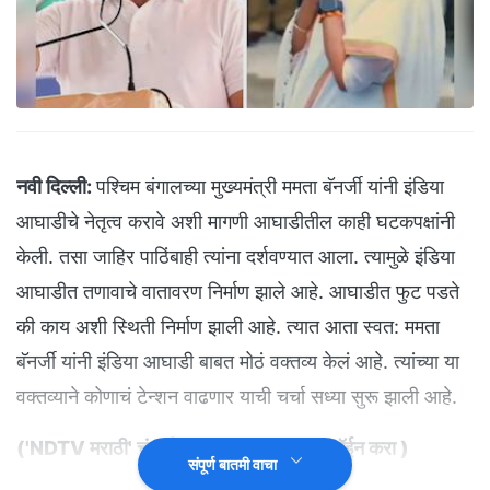
नवी दिल्ली:
पश्चिम बंगालच्या मुख्यमंत्री ममता बॅनर्जी यांनी इंडिया
आघाडीचे नेतृत्व करावे अशी मागणी आघाडीतील काही घटकपक्षांनी
केली. तसा जाहिर पाठिंबाही त्यांना दर्शवण्यात आला. त्यामुळे इंडिया
आघाडीत तणावाचे वातावरण निर्माण झाले आहे. आघाडीत फुट पडते
की काय अशी स्थिती निर्माण झाली आहे. त्यात आता स्वत: ममता
बॅनर्जी यांनी इंडिया आघाडी बाबत मोठं वक्तव्य केलं आहे. त्यांच्या या
वक्तव्याने कोणाचं टेन्शन वाढणार याची चर्चा सध्या सुरू झाली आहे.
('NDTV मराठी' चं अधिकृत व्हॉट्सअ‍ॅप चॅनल जॉईन करा
)
संपूर्ण बातमी वाचा
ज्या नेत्यांनी आणि पक्षांनी आपल्याला पाठिंबा दिला आहे, त्यांचे ममता