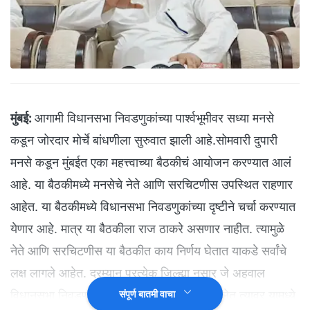
मुंबई:
आगामी विधानसभा निवडणुकांच्या पार्श्वभूमीवर सध्या मनसे
कडून जोरदार मोर्चे बांधणीला सुरुवात झाली आहे.सोमवारी दुपारी
मनसे कडून मुंबईत एका महत्त्वाच्या बैठकीचं आयोजन करण्यात आलं
आहे. या बैठकीमध्ये मनसेचे नेते आणि सरचिटणीस उपस्थित राहणार
आहेत. या बैठकीमध्ये विधानसभा निवडणुकांच्या दृष्टीने चर्चा करण्यात
येणार आहे. मात्र या बैठकीला राज ठाकरे असणार नाहीत. त्यामुळे
नेते आणि सरचिटणीस या बैठकीत काय निर्णय घेतात याकडे सर्वांचे
लक्ष लागले आहेत. दरम्यान प्रत्येक जिल्ह्या नुसार जे अहवाल
विधानसभा निवडणुकीच्या पार्श्वभूमीवर करण्यात आलेत त्यावर यामध्ये
संपूर्ण बातमी वाचा