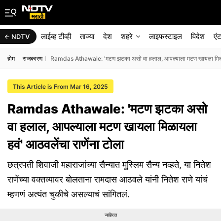
लाईव्ह टीव्ही
ताज्या
देश
शहरे
लाइफस्टाइल
विदेश
एं
NDTV
होम
राजकारण
Ramdas Athawale: 'मटण झटका असो वा हलाल, आपल्याला मटण खायला मिळायला
This Article is From Mar 16, 2025
Ramdas Athawale: 'मटण झटका असो
वा हलाल, आपल्याला मटण खायला मिळायला
हवं' आठवलेंचा राणेंना टोला
छत्रपती शिवाजी महाराजांच्या सैन्यात मुस्लिम सैन्य नव्हते, या नितेश
राणेंच्या वक्तव्यावर बोलताना रामदास आठवले यांनी नितेश राणे यांचं
म्हणणं अत्यंत चुकीचे असल्याचं सांगितलं.
जाहिरात