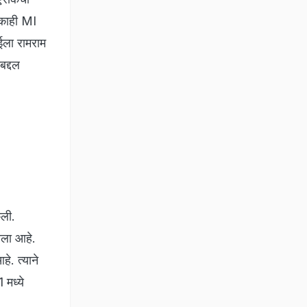
. काही MI
नईला रामराम
बद्दल
ेली.
नला आहे.
हे. त्याने
 मध्ये