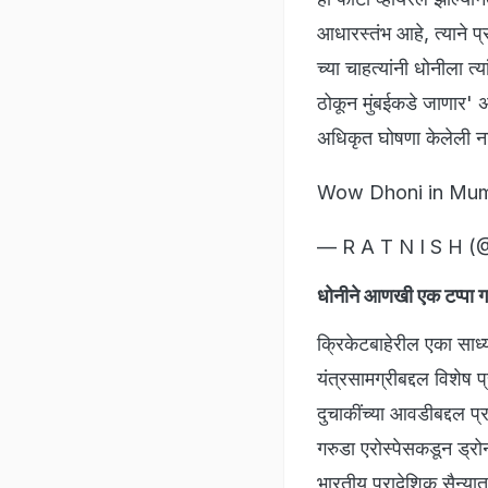
आधारस्तंभ आहे, त्याने प
च्या चाहत्यांनी धोनीला त्
ठोकून मुंबईकडे जाणार' अश
अधिकृत घोषणा केलेली ना
Wow Dhoni in Mumb
— R A T N I S H 
धोनीने आणखी एक टप्पा 
क्रिकेटबाहेरील एका साध्
यंत्रसामग्रीबद्दल विश
दुचाकींच्या आवडीबद्दल प्र
गरुडा एरोस्पेसकडून ड्र
भारतीय प्रादेशिक सैन्या