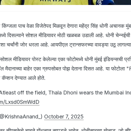
किंग्जला पाच वेळा विजेतेपद मिळवून देणारा महेंद्र सिंह धोनी अचानक मुं
र्सीमध्ये दिसल्याने सोशल मीडियावर मोठी खळबळ उडाली आहे. धोनी चेन्नईच
शा चर्चांनी जोर धरला आहे. आयपीएल ट्रान्सफरच्या वावड्या उठू लागल्य
ी सोशल मीडियावर पोस्ट केलेल्या एका फोटोमध्ये धोनी मुंबई इंडियन्सची प्रश
 मैदानाच्या बाहेर एका ग्रुपसोबत पोझ देताना दिसत आहे. या फोटोला 
्शन देण्यात आले होते.
tleast off the field, Thala Dhoni wears the Mumbai In
.com/Lxsd0SmWdD
(@KrishnaAnand_)
October 7, 2025
नंतर सीएसकेचे चाहते गोंधळात सापडले आहेत. धोनीसारखा खेळाडू, जो स