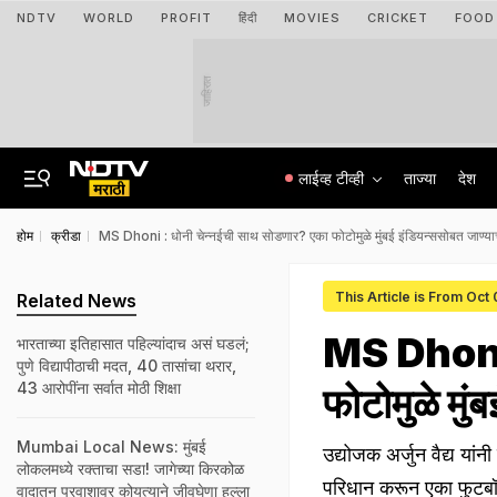
NDTV
WORLD
PROFIT
हिंदी
MOVIES
CRICKET
FOOD
जाहिरात
लाईव्ह टीव्ही
ताज्या
देश
होम
क्रीडा
MS Dhoni : धोनी चेन्नईची साथ सोडणार? एका फोटोमुळे मुंबई इंडियन्ससोबत जाण्याच्
This Article is From Oct
Related News
MS Dhoni :
भारताच्या इतिहासात पहिल्यांदाच असं घडलं;
पुणे विद्यापीठाची मदत, 40 तासांचा थरार,
43 आरोपींना सर्वात मोठी शिक्षा
फोटोमुळे मुं
Mumbai Local News: मुंबई
उद्योजक अर्जुन वैद्य यांन
लोकलमध्ये रक्ताचा सडा! जागेच्या किरकोळ
परिधान करून एका फुटबॉल
वादातून प्रवाशावर कोयत्याने जीवघेणा हल्ला