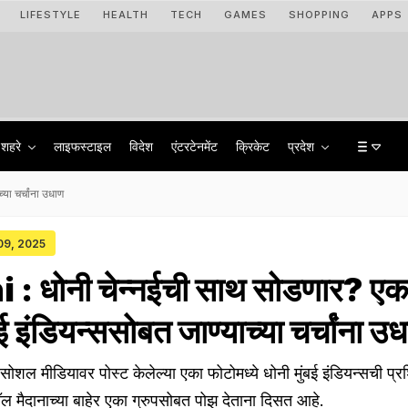
LIFESTYLE
HEALTH
TECH
GAMES
SHOPPING
APPS
शहरे
लाइफस्टाइल
विदेश
एंटरटेनमेंट
क्रिकेट
प्रदेश
या चर्चांना उधाण
 09, 2025
 धोनी चेन्नईची साथ सोडणार? एक
बई इंडियन्ससोबत जाण्याच्या चर्चांना उ
ी सोशल मीडियावर पोस्ट केलेल्या एका फोटोमध्ये धोनी मुंबई इंडियन्सची प्रश
 मैदानाच्या बाहेर एका ग्रुपसोबत पोझ देताना दिसत आहे.