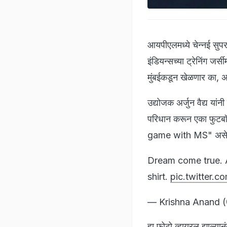
आयपीएलमध्ये चेन्नई सुपर 
इंडियन्सच्या ट्रेनिंग ज
मुंबईकडून खेळणार का, अ
उद्योजक अर्जुन वैद्य यांन
परिधान करून एका फुटबॉल
game with MS" असे कॅप
Dream come true. A
shirt.
pic.twitter
— Krishna Anand 
हा फोटो व्हायरल झाल्या