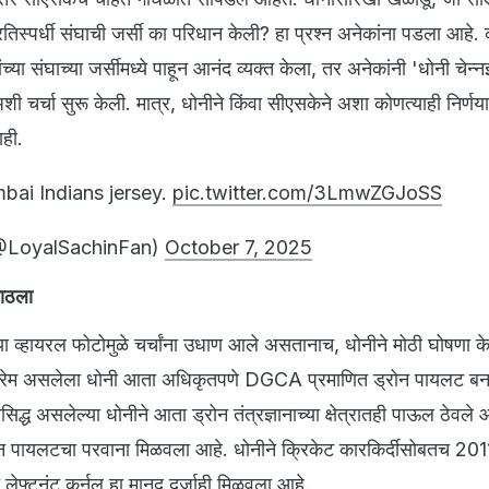
्रतिस्पर्धी संघाची जर्सी का परिधान केली? हा प्रश्न अनेकांना पडला आहे
यांच्या संघाच्या जर्सीमध्ये पाहून आनंद व्यक्त केला, तर अनेकांनी 'धोनी चेन्
ी चर्चा सुरू केली. मात्र, धोनीने किंवा सीएसकेने अशा कोणत्याही निर्णया
ही.
ai Indians jersey.
pic.twitter.com/3LmwZGJoSS
(@LoyalSachinFan)
October 7, 2025
गाठला
या व्हायरल फोटोमुळे चर्चांना उधाण आले असतानाच, धोनीने मोठी घोषणा क
ेष प्रेम असलेला धोनी आता अधिकृतपणे DGCA प्रमाणित ड्रोन पायलट ब
सिद्ध असलेल्या धोनीने आता ड्रोन तंत्रज्ञानाच्या क्षेत्रातही पाऊल ठेवले आ
ोन पायलटचा परवाना मिळवला आहे. धोनीने क्रिकेट कारकिर्दीसोबतच 2011
त लेफ्टनंट कर्नल हा मानद दर्जाही मिळवला आहे.