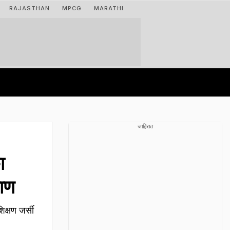
RAJASTHAN
MPCG
MARATHI
जाहिरात
ा
धाण
िक्षण जर्सी