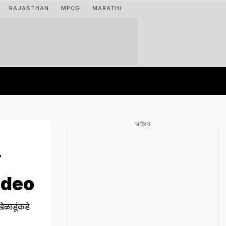
RAJASTHAN
MPCG
MARATHI
जाहिरात
Video
ेळाडूंकडे