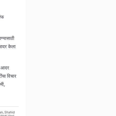
 ऑफ
ण्यासाठी
ी आदर केला
चा आदर
ींचा विचार
मी,
an
,
Shahid
fridi Viral