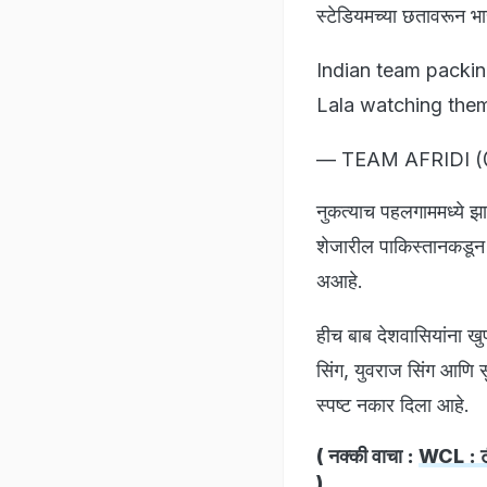
स्टेडियमच्या छतावरून भा
Indian team packi
Lala watching the
— TEAM AFRIDI 
नुकत्याच पहलगाममध्ये झाल
शेजारील पाकिस्तानकडून 
अआहे.
हीच बाब देशवासियांना 
सिंग, युवराज सिंग आणि स
स्पष्ट नकार दिला आहे.
( नक्की वाचा :
WCL : टीम
)