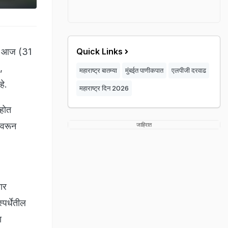
ना आज (31
Quick Links
,
महाराष्ट्र बातम्या
मुंबईत पाणीकपात
एलपीजी दरवाढ
हे.
महाराष्ट्र दिन 2026
 होत
ावरून
जाहिरात
ार
पर्धेतील
ा