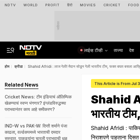
NDTV
WORLD
PROFIT
हिंदी
MOVIES
CRICKET
FOOD
जाहिरात
लाईव्ह टीव्ही
ताज्या
देश
होम
क्रीडा
Shahid Afridi : लाज गेली! मैदान सोडून गेली भारतीय टीम, फक्त बघत बसला आफ्
This Article is From Jul 
Related News
Shahid Afr
Cricket News: टीम इंडियाचं ऑलिम्पिक
खेळण्याचं स्वप्न भंगणार? इंग्लंडविरुद्धच्या
पराभवानंतर काय आहे समीकरण?
भारतीय टीम
IND-W vs PAK-W: दिप्ती शर्माने पंजा
Shahid Afridi : पाकिस्
काढला, वर्ल्डकपमध्ये भारताची दमदार
निराशपणे पाहताना दिसत
सुरुवात, पाकड्यांना चारली पराभवाची धूळ