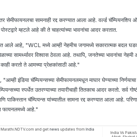
ंतर सेमीफायनलचा सामनाही रद्द करण्यात आला आहे. वर्ल्ड चॅम्पियनशिप
पोस्टद्वारे म्हटले आहे की ते चाहत्यांच्या भावनांचा आदर करतात.
यात आले आहे, "WCL मध्ये आम्ही नेहमीच जगामध्ये सकारात्मक बदल घडव
ेळाच्या सामर्थ्यावर विश्वास ठेवला आहे. तथापि, जनतेच्या भावनांचा नेहम
 काही करतो ते आमच्या प्रेक्षकांसाठी आहे."
 "आम्ही इंडिया चॅम्पियन्सच्या सेमीफायनलमधून माघार घेण्याच्या निर्णया
पियन्सच्या स्पर्धेत उतरण्याच्या तयारीचाही तितकाच आदर करतो. सर्व गोष्ट
आणि पाकिस्तान चॅम्पियन्स यांच्यातील सामना रद्द करण्यात आला आहे. परिणा
ता फायनलमध्ये आहे."
 Marathi.NDTV.com and get
news
updates from
India
India Vs Pakist
Afridi
,
Shahid A