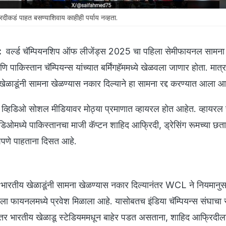
ीकडं पाहत बसण्याशिवाय काहीही पर्याय नव्हता.
:
वर्ल्ड चॅम्पियनशिप ऑफ लीजेंड्स 2025 चा पहिला सेमीफायनल साम
णि पाकिस्तान चॅम्पियन्स यांच्यात बर्मिंगहॅममध्ये खेळवला जाणार होता. मात्र
 खेळाडूंनी सामना खेळण्यास नकार दिल्याने हा सामना रद्द करण्यात आला आ
 व्हिडिओ सोशल मीडियावर मोठ्या प्रमाणात व्हायरल होत आहेत. व्हायरल
िओमध्ये पाकिस्तानचा माजी कॅप्टन शाहिद आफ्रिदी, ड्रेसिंग रूमच्या छत
शपणे पाहताना दिसत आहे.
्ध भारतीय खेळाडूंनी सामना खेळण्यास नकार दिल्यानंतर WCL ने नियमानुस
ाला फायनलमध्ये प्रवेश मिळाला आहे. यासोबतच इंडिया चॅम्पियन्स संघाचा स्
नंतर भारतीय खेळाडू स्टेडियममधून बाहेर पडत असताना, शाहिद आफ्रिदील