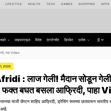
LIFESTYLE
HEALTH
TECH
GAMES
SHOPPING
APPS
शहरे
लाइफस्टाइल
विदेश
एंटरटेनमेंट
क्रिकेट
प्रदेश
रिदी, पाहा Video
31, 2025
idi : लाज गेली! मैदान सोडून गेली
, फक्त बघत बसला आफ्रिदी, पाहा 
तानचा माजी कॅप्टन शाहिद आफ्रिदी, ड्रेसिंग रूमच्या छतावरून भारतीय ख
 आहे.