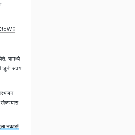
ा.
fXfqWE
ते. यामध्ये
ची जुनी सवय
, हरभजन
त खेळण्यास
दिला नकार!