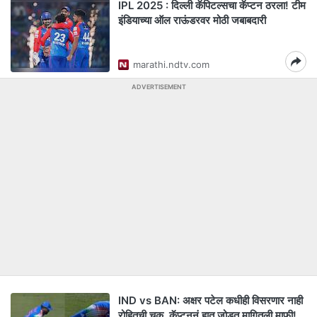
IPL 2025 : दिल्ली कॅपिटल्सचा कॅप्टन ठरला! टीम
इंडियाच्या ऑल राऊंडरवर मोठी जबाबदारी
marathi.ndtv.com
ADVERTISEMENT
IND vs BAN: अक्षर पटेल कधीही विसरणार नाही
रोहितची चूक, कॅप्टननं हात जोडत मागितली माफी!