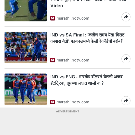
Video
marathi.ndtv.com
IND vs SA Final : 'कठीण समय येता 'विराट'
कामास येतो', फायनलमध्ये केली रेकॉर्डची बरोबरी
marathi.ndtv.com
IND vs ENG : भारतीय बॉलरनं घेतली अजब
हॅटट्रिक, तुमच्या लक्षात आली का?
marathi.ndtv.com
ADVERTISEMENT