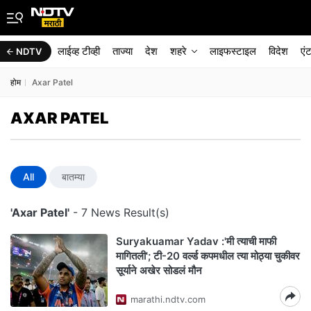
लाईव्ह टीव्ही
ताज्या
देश
शहरे
लाइफस्टाइल
विदेश
एं
NDTV
होम
Axar Patel
AXAR PATEL
All
बातम्या
'Axar Patel'
- 7 News Result(s)
Suryakuamar Yadav :'मी त्याची माफी
मागितली'; टी-20 वर्ल्ड कपमधील त्या मोठ्या चुकीवर
सूर्याने अखेर सोडलं मौन
marathi.ndtv.com