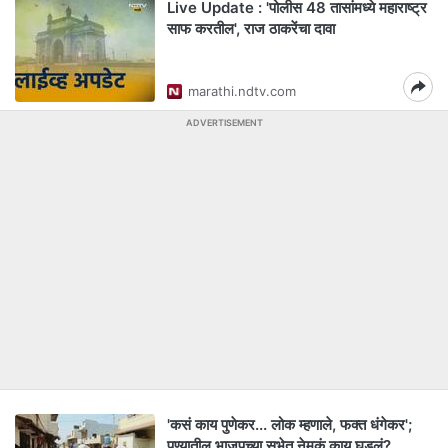
Live Update : 'पोलीस 48 तासांमध्ये महाराष्ट्र
साफ करतील', राज ठाकरेंचा दावा
marathi.ndtv.com
ADVERTISEMENT
'कसं काय पुणेकर... लोक म्हणाले, फक्त धंगेकर';
पुण्यातील भाजपच्या सभेत नेमकं काय घडलं?