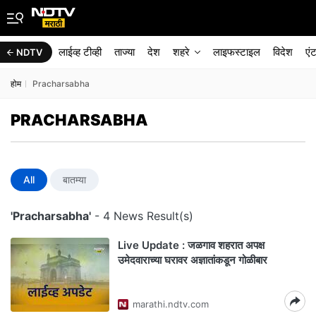
लाईव्ह टीव्ही
ताज्या
देश
शहरे
लाइफस्टाइल
विदेश
एं
NDTV
होम
Pracharsabha
PRACHARSABHA
All
बातम्या
'Pracharsabha'
- 4 News Result(s)
Live Update : जळगाव शहरात अपक्ष
उमेदवाराच्या घरावर अज्ञातांकडून गोळीबार
marathi.ndtv.com