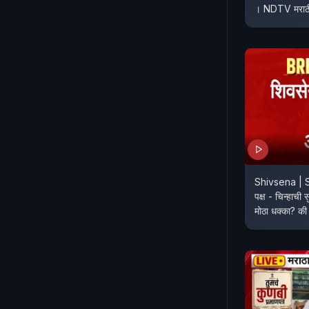
। NDTV मराठ
Shivsena | 
पक्ष - चिन्हाची 
मोठा धक्का? की