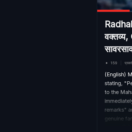
Radhakr
वक्तव्
सावरसा
1:59
प्रक
(English) 
stating, "
to the Mah
immediately
remarks" an
genuine farm
राधाकृष्ण विखे