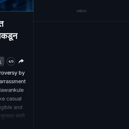
जाहिरात
त
ाकडून
ू
troversy by
barrassment
 Bawankule
ke casual
igible and
्यावर मंत्री
च्या वक्तव्याने