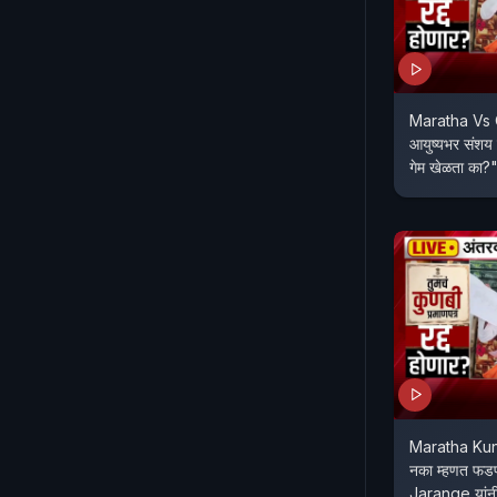
Maratha Vs O
आयुष्यभर संशय 
गेम खेळता का
Maratha Kunbi
नका म्हणत फडण
Jarange यांनी 