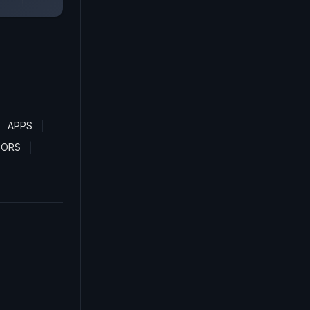
APPS
TORS