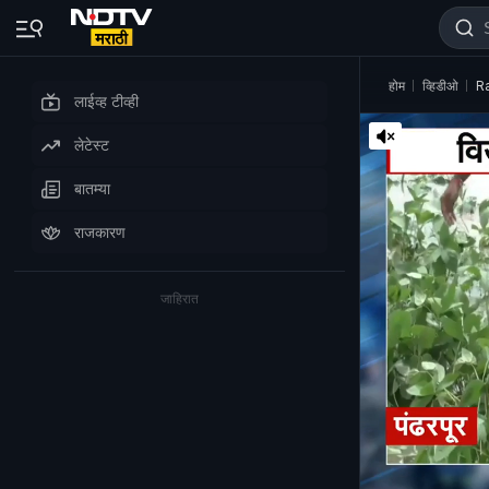
होम
व्हिडीओ
Ra
लाईव्ह टीव्ही
लेटेस्ट
बातम्या
राजकारण
जाहिरात