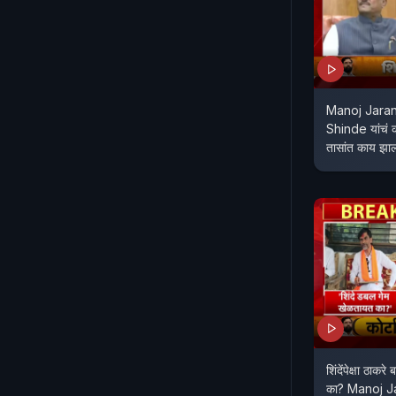
Manoj Jaran
Shinde यांचं
तासांत काय झा
शिंदेंपेक्षा ठाकर
का? Manoj Ja