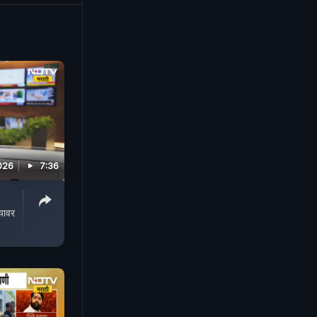
तकऱ्यांचीच
026
7:36
यावर