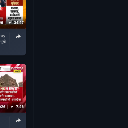
26
34:47
ray
भूतो
026
7:46