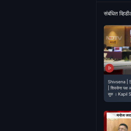
सरकार अडचणीत
कर्जमाफी होणार
संबंधित व्हिड
Shivsena | 
| शिवसेना पक्ष 
सुरु । Kapil 