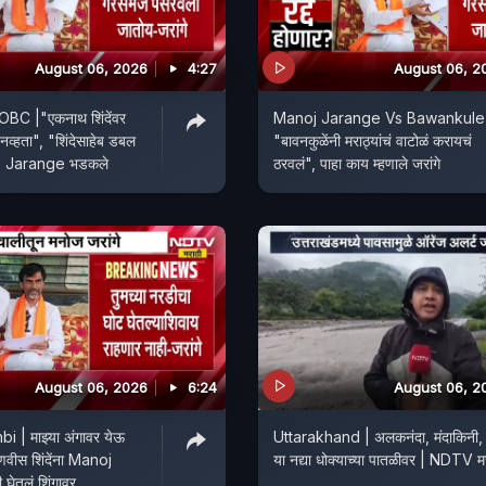
August 06, 2026
4:27
August 06, 2
BC |"एकनाथ शिंदेंवर
Manoj Jarange Vs Bawankule
नव्हता", "शिंदेसाहेब डबल
"बावनकुळेंनी मराठ्यांचं वाटोळं करायचं
?" Jarange भडकले
ठरवलं", पाहा काय म्हणाले जरांगे
August 06, 2026
6:24
August 06, 2
 | माझ्या अंगावर येऊ
Uttarakhand | अलकनंदा, मंदाकिनी, 
वीस शिंदेंना Manoj
या नद्या धोक्याच्या पातळीवर | NDTV म
घेतलं शिंगावर