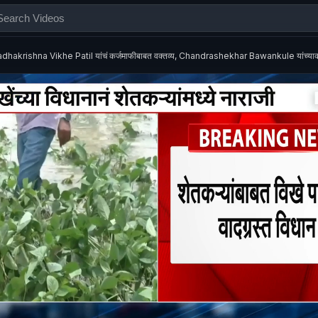
dhakrishna Vikhe Patil यांचं कर्जमाफीबाबत वक्तव्य, Chandrashekhar Bawankule यांच्या