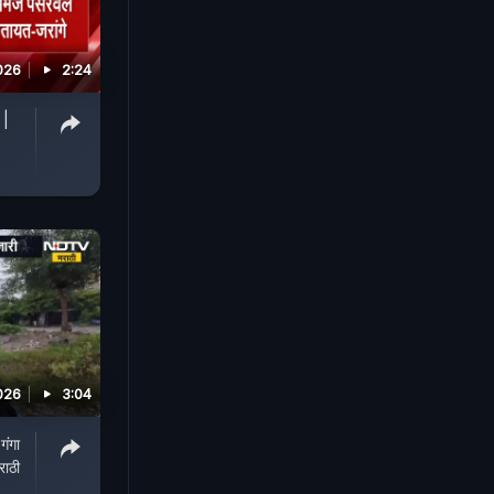
026
2:24
 |
026
3:04
गंगा
राठी