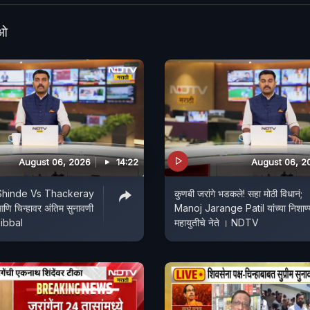
 आल्यावर चंद्रशेखर बावनकुळेंनी तातडीने सारवासारव करत "पात्र शे
" असे स्पष्ट केले.
ीओ
August 06, 2026
14:22
August 06, 2
Shinde Vs Thackeray
कुणबी जरांगे भडकले! सहा मोठी विधानं;
आणि चिन्हावर अंतिम सुनावणी
Manoj Jarange Patil यांच्या निशाण्
Sibbal
महायुतीचे नेते । NDTV