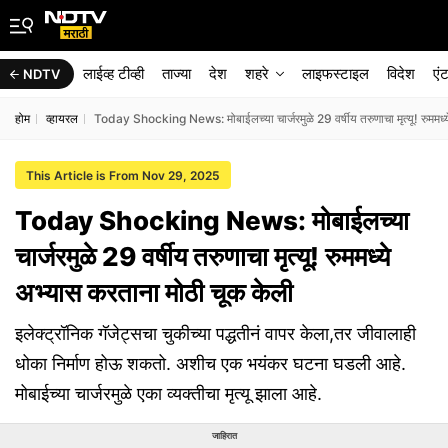
लाईव्ह टीव्ही
ताज्या
देश
शहरे
लाइफस्टाइल
विदेश
एं
NDTV
होम
व्हायरल
Today Shocking News: मोबाईलच्या चार्जरमुळे 29 वर्षीय तरुणाचा मृत्यू! रुममध्
This Article is From Nov 29, 2025
Today Shocking News: मोबाईलच्या
चार्जरमुळे 29 वर्षीय तरुणाचा मृत्यू! रुममध्ये
अभ्यास करताना मोठी चूक केली
इलेक्ट्रॉनिक गॅजेट्सचा चुकीच्या पद्धतीनं वापर केला,तर जीवालाही
धोका निर्माण होऊ शकतो. अशीच एक भयंकर घटना घडली आहे.
मोबाईच्या चार्जरमुळे एका व्यक्तीचा मृत्यू झाला आहे.
जाहिरात