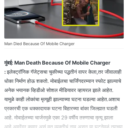
Man Died Because Of Mobile Charger
मुंबई:
Man Death Because Of Mobile Charger
:
इलेक्ट्रॉनिक गॅजेट्सचा चुकीच्या पद्धतीनं वापर केला,तर जीवालाही
धोका निर्माण होऊ शकतो. मोबाईलचा चार्जिंगदरम्यान स्फोट झाल्याचे
अनेक भयानक व्हिडीओ सोशल मीडियावर व्हायरल झाले आहेत.
यामुळे काही लोकांचा मृत्यूही झाल्याच्या घटना घडल्या आहेत.अशाच
प्रकारची एक धक्कादायक घटना बिहारच्या बांका जिल्ह्यात घडली
आहे. मोबाईलच्या चार्जरमुळे एका 29 वर्षीय तरुणाचा मृत्यू झाला
आहे.अमरेंद्र कुमार असं मृत व्यक्तीचं नाव असून या घटनेमुळं त्याच्या