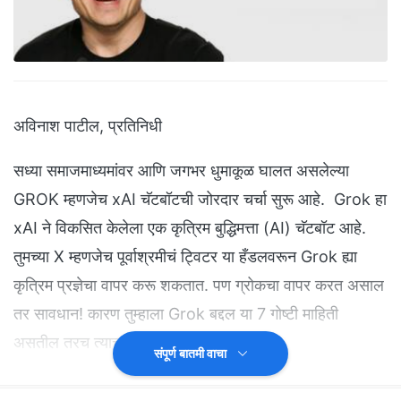
अविनाश पाटील, प्रतिनिधी
सध्या समाजमाध्यमांवर आणि जगभर धुमाकूळ घालत असलेल्या
GROK म्हणजेच xAI चॅटबॉटची जोरदार चर्चा सुरू आहे. Grok हा
xAI ने विकसित केलेला एक कृत्रिम बुद्धिमत्ता (AI) चॅटबॉट आहे.
तुमच्या X म्हणजेच पूर्वाश्रमीचं ट्विटर या हँडलवरून Grok ह्या
कृत्रिम प्रज्ञेचा वापर करू शकतात. पण ग्रोकचा वापर करत असाल
तर सावधान! कारण तुम्हाला Grok बद्दल या 7 गोष्टी माहिती
असतील तरच त्याचा वापर करावा.
संपूर्ण बातमी वाचा
1. ग्रोकची निर्मिती- Grok ची निर्मिती "द हिचहायकर्‌स गाइड टू द