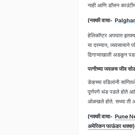
नाही आणि डॉसन काउंटीमध
(नक्की वाचा-
Palghar N
हेलिकॉप्टर अपघात इतक्या
या दरम्यान, व्यवसायाने 
ढिगाऱ्याखाली अडकून पड
पत्नीच्या जवळच जीव सो
डेव्हच्या वडिलांनी सांगित
पूर्णपणे थंड पडले होते आ
ओळखले होते. सध्या ती अ
(नक्की वाचा-
Pune News
अमेरिकन फाऊंडर थक्क
)