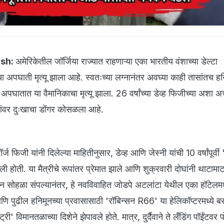
ash:
अमेरिकेतील जॉर्जिया राज्यात राहणाऱ्या एका भारतीय वंशाच्या डेल्टा
ा अपघाती मृत्यू झाला आहे. स्वतःच्या लग्नानंतर अवघ्या काही तासांतच ह
पघातात या वैमानिकाचा मृत्यू झाला. 26 वर्षांच्या डेव्ह फिजीच्या अशा
ईकांवर दुःखाचा डोंगर कोसळला आहे.
ज फिजी यांनी दिलेल्या माहितीनुसार, डेव्ह आणि जेस्नी यांची 10 वर्षांपूर्वी '
 झाली होती. या मैत्रीचे रूपांतर प्रेमात झाले आणि शुक्रवारी दोघांनी थाटामा
प्शन सोहळा संपल्यानंतर, हे नवविवाहित जोडपे अटलांटा येथील एका हॉटेलमध्
आणि पुढील हनिमूनच्या प्रवासासाठी 'रॉबिन्सन R66' या हेलिकॉप्टरमध्ये बस
री' विमानतळाच्या दिशेने झेपावले होते. मात्र, दुर्दैवाने ते लँडिंग पॉईंटवर