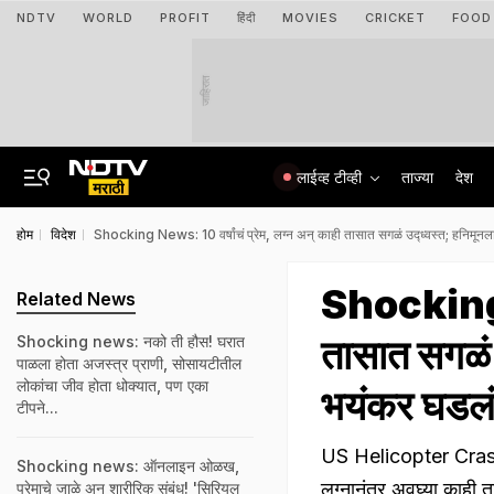
NDTV
WORLD
PROFIT
हिंदी
MOVIES
CRICKET
FOOD
जाहिरात
लाईव्ह टीव्ही
ताज्या
देश
होम
विदेश
Shocking News: 10 वर्षांचं प्रेम, लग्न अन् काही तासात सगळं उद्ध्वस्त; हनिमून
Shocking Ne
Related News
तासात सगळं 
Shocking news: नको ती हौस! घरात
पाळला होता अजस्त्र प्राणी, सोसायटीतील
लोकांचा जीव होता धोक्यात, पण एका
भयंकर घडल
टीपने...
US Helicopter Crash: म
Shocking news: ऑनलाइन ओळख,
लग्नानंतर अवघ्या काही ता
प्रेमाचे जाळे अन् शारीरिक संबंध! 'सिरियल