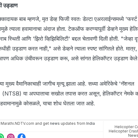
ी उड्डाण
कादायक बाब म्हणजे, मृत डेव्ह फिजी स्वतः डेल्टा एअरलाईन्समध्ये 'फर्
मुळे त्याला हवामानाचा अंदाज होता. टेकऑफ करण्यापूर्वी डेव्हने मुख्य हेलि
ाब स्थिती आणि 'झिरो व्हिझिबिलिटी' बद्दल चेतावणी दिली होती. "जेव्हा दृ
कधीही उड्डाण करत नाही," असे डेव्हने त्याला स्पष्ट सांगितले होते. मात्र,
े आपण अधिक उंचीवरून उड्डाण करू, असे सांगत हेलिकॉप्टर उड्डाण केल
या मुख्य वैमानिकाचाही जागीच मृत्यू झाला आहे. सध्या अमेरिकेचे 'नॅशनल
 बोर्ड' (NTSB) या अपघाताचा सखोल तपास करत असून, हेलिकॉप्टर नेमके क
वा हवामानामुळे कोसळले, याचा शोध घेतला जात आहे.
 Marathi.NDTV.com and get
news
updates from
India
Helicopter C
Helicopter Cras
New