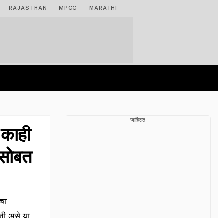
RAJASTHAN
MPCG
MARATHI
जाहिरात
 काही
ासोबत
चा
िजी असे या