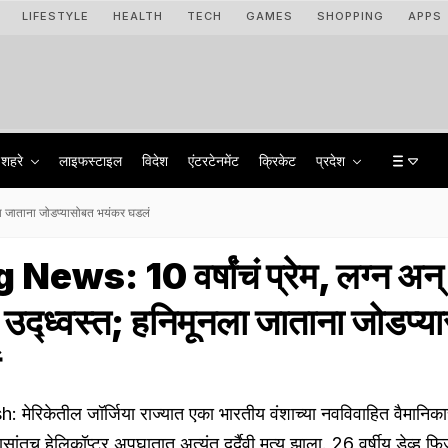
LIFESTYLE
HEALTH
TECH
GAMES
SHOPPING
APPS
शहरे
लाइफस्टाइल
विदेश
एंटरटेनमेंट
क्रिकेट
प्रदेश
ला जाताना जोडप्यासोबत भयंकर घडलं
ws: 10 वर्षांचं प्रेम, लग्न अन्
उद्ध्वस्त; हनिमूनला जाताना जोडप्य
ं
ेरिकेतील जॉर्जिया राज्यात एका भारतीय वंशाच्या नवविवाहित वैमानिका
सांतच हेलिकॉप्टर अपघातात अत्यंत दुर्दैवी मृत्यू झाला. 26 वर्षीय डेव्ह फ