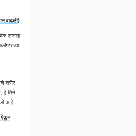
ान वाढली
)
 वेळ लागला.
कॉप्टरच्या
याचे शरीर
 हे तिने
चली आहे.
 ऐकून