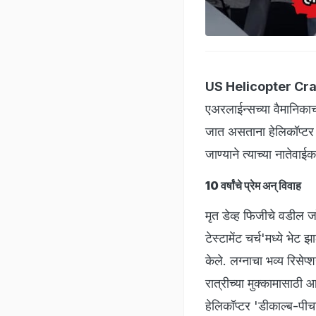
US Helicopter Cr
एअरलाईन्सच्या वैमानिकाच
जात असताना हेलिकॉप्टर अ
जाण्याने त्याच्या नातेवा
10 वर्षांचे प्रेम अन् विवाह
मृत डेव्ह फिजीचे वडील जॉर्
टेस्टामेंट चर्च'मध्ये भेट
केले. लग्नाचा भव्य रिसे
रात्रीच्या मुक्कामासाठी 
हेलिकॉप्टर 'डीकाल्ब-पीचट्