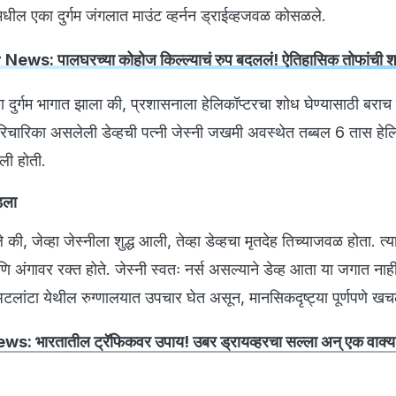
ील एका दुर्गम जंगलात माउंट व्हर्नन ड्राईव्हजवळ कोसळले.
ews: पालघरच्या कोहोज किल्ल्याचं रुप बदललं! ऐतिहासिक तोफांची श
 दुर्गम भागात झाला की, प्रशासनाला हेलिकॉप्टरचा शोध घेण्यासाठी बराच
परिचारिका असलेली डेव्हची पत्नी जेस्नी जखमी अवस्थेत तब्बल 6 तास हेलि
ली होती.
डला
ले की, जेव्हा जेस्नीला शुद्ध आली, तेव्हा डेव्हचा मृतदेह तिच्याजवळ होता. त्
णि अंगावर रक्त होते. जेस्नी स्वतः नर्स असल्याने डेव्ह आता या जगात नाही,
टलांटा येथील रुग्णालयात उपचार घेत असून, मानसिकदृष्ट्या पूर्णपणे ख
: भारतातील ट्रॅफिकवर उपाय! उबर ड्रायव्हरचा सल्ला अन् एक वाक्य