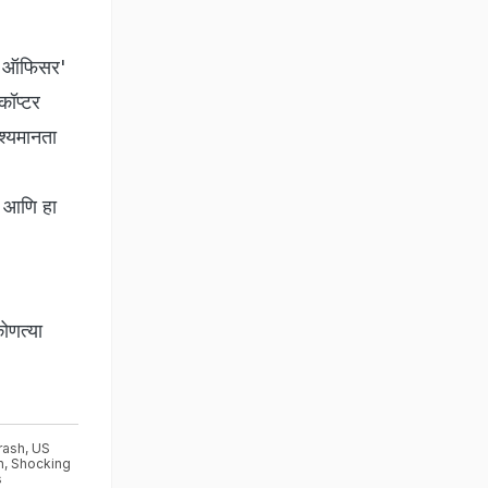
स्ट ऑफिसर'
कॉप्टर
श्यमानता
े आणि हा
ोणत्या
rash
,
US
h
,
Shocking
s