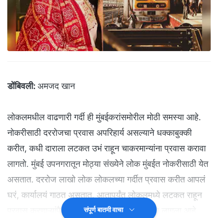
डोंबिवली:
अमजद खान
लोकलमधील वाढणारी गर्दी ही मुंबईकरांसमोरील मोठी समस्या आहे.
नोकरीसाठी दररोजचा प्रवास अपरिहार्य असल्याने धक्काबुक्की
करीत, कधी दाराला लटकत उभं राहून चाकरमान्यांना प्रवास करावा
लागतो. मुंबई उपनगरातून मोठ्या संख्येने लोक मुंबईत नोकरीसाठी येत
असतात. दररोज लाखो लोक लोकलच्या गर्दीत प्रवास करीत आपलं
घरं, कार्यालयं गाठत असतात. आतापर्यंत लोकलमध्ये लटकत राहून
प्रवास करणाऱ्यांपैकी अनेकांना आपला जीव गमवावा लागला आहे.
संपूर्ण बातमी वाचा