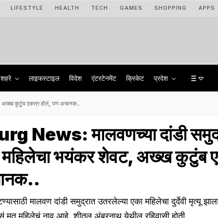
LIFESTYLE
HEALTH
TECH
GAMES
SHOPPING
APPS
शहरे
लाइफस्टाइल
विदेश
एंटरटेनमेंट
क्रिकेट
प्रदेश
अख्ख कुटुंब एकत्र होतं, पण अचानक..
g News: मालवणच्या दांडी समुद
 महिलेचा भयंकर शेवट, अख्ख कुटुंब 
चानक..
टण्यासाठी मालवण दांडी समुद्रात उतरलेल्या एका महिलेचा दुर्देवी मृत्यू झा
मृत महिलेचं नाव आहे. शीतल अंबरनाथ येथील रहिवासी होती.