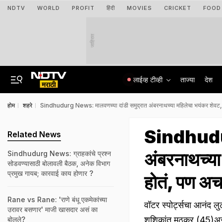
NDTV
WORLD
PROFIT
हिंदी
MOVIES
CRICKET
FOOD
जाहिरात
लाईव्ह टीव्ही
ताज्या
देश
होम
शहरे
Sindhudurg News: मालवणच्या दांडी समुद्रात अंबरनाथच्या महिलेचा भयंकर शेवट, 
Sindhudur
Related News
अंबरनाथच्या
Sindhudurg News: ग्राहकांचे प्रश्न
सोडवण्यासाठी बोलावली बैठक, अनेक विभाग
प्रमुख गायब; कारवाई काय होणार ?
होतं, पण अ
Rane vs Rane: 'राणे बंधू एकमेकांच्या
वॉटर स्पोर्ट्सचा आनंद लु
उरावर बसणार' माजी खासदार असं का
शशिकांत मठकर (45)असं 
बोलले?