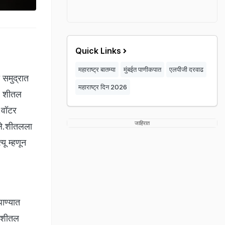
Quick Links
महाराष्ट्र बातम्या
मुंबईत पाणीकपात
एलपीजी दरवाढ
 समुद्रात
महाराष्ट्र दिन 2026
े. शीतल
.वॉटर
जाहिरात
आले.शीतलला
ू म्हणून
पाण्यात
ु,शीतल