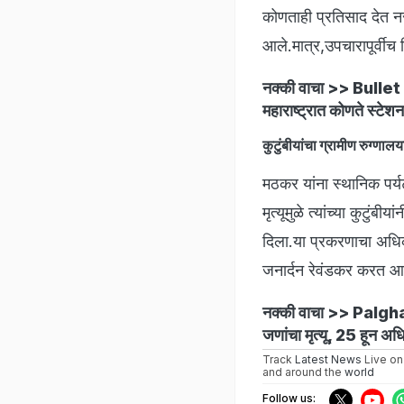
कोणताही प्रतिसाद देत न
आले.मात्र,उपचारापूर्वीच 
नक्की वाचा >>
Bullet T
महाराष्ट्रात कोणते स्टेश
कुटुंबीयांचा ग्रामीण रुग्ण
मठकर यांना स्थानिक पर्
मृत्यूमुळे त्यांच्या कुटुं
दिला.या प्रकरणाचा अधिक
जनार्दन रेवंडकर करत आ
नक्की वाचा >>
Palghar
जणांचा मृत्यू, 25 हून 
Track
Latest News
Live on
and around the
world
Follow us: