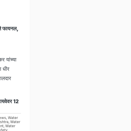
ाले फायनल,
र यांच्या
ना धीर
वालदार
ायवेवर 12
ews
,
Water
shtra
,
Water
nt
,
Water
afety