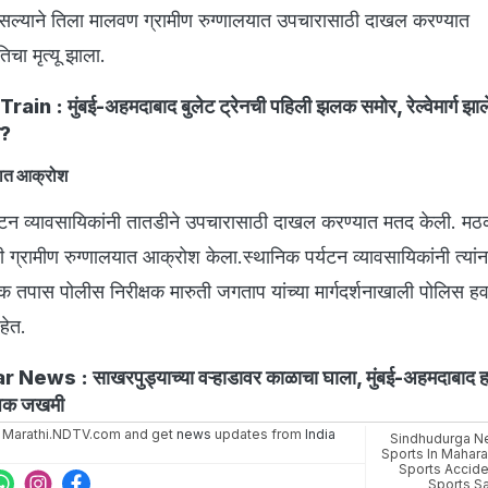
सल्याने तिला मालवण ग्रामीण रुग्णालयात उपचारासाठी दाखल करण्यात
तिचा मृत्यू झाला.
rain : मुंबई-अहमदाबाद बुलेट ट्रेनची पहिली झलक समोर, रेल्वेमार्ग झ
न?
ालयात आक्रोश
यटन व्यावसायिकांनी तातडीने उपचारासाठी दाखल करण्यात मतद केली. मठक
बीयांनी ग्रामीण रुग्णालयात आक्रोश केला.स्थानिक पर्यटन व्यावसायिकांनी त्यां
 तपास पोलीस निरीक्षक मारुती जगताप यांच्या मार्गदर्शनाखाली पोलिस ह
हेत.
 News : साखरपुड्याच्या वऱ्हाडावर काळाचा घाला, मुंबई-अहमदाबाद ह
अधिक जखमी
 Marathi.NDTV.com and get
news
updates from
India
Sindhudurga N
Sports In Mahara
Sports Accide
Sports S