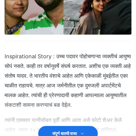
Inspirational Story : उच्च पदावर पोहोचणाऱ्या व्यक्तीचं आयुष्य
सोपं नसते. काही तर वर्षानुवर्षे संघर्ष करतात. अशीच एक व्यक्ती आहे
संतोष यादव. ते भारतीय वंशाचे आहेत आणि एकेकाळी मुंबईतील एका
चाळीत राहायचे. मात्र आज जर्मनीतील एक दुमजली अपार्टमेंटचे
मालक आहेत. त्यांची ही प्रेरणादायी कहाणी आपल्याला आयुष्यातील
संकटाशी सामना करण्याचं बळ देईल.
त्यांनी एक्सवर पत्नीसोबत पूर्वी आणि आता असे फोटो शेअर केले
आहेत. ज्यात १४ वर्षात त्यांचं आयुष्य कसं बदललं हे सांगितलं.
संपूर्ण बातमी वाचा