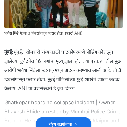
भावेश भिंडे गेल्या 3 दिवसांपासून फरार होता. (फोटो ANI)
मुंबई:
मुंबईत सोमवारी संध्याकाळी घाटकोपरमध्ये होर्डिंग कोसळून
झालेल्या दुर्घटनेत 16 जणांचा मृत्यू झाला होता. या प्रकरणातील मुख्य
आरोपी भावेश भिंडेला उदयपूरमधून अटक करण्यात आली आहे. तो 3
दिवसांपासून फरार होता. मुंबई पोलिसांच्या गुन्हे शाखेनं त्याला अटक
केलीय. ANI या वृत्तसंस्थेनं हे वृत्त दिलंय,
Ghatkopar hoarding collapse incident | Owner
Bhavesh Bhide arrested by Mumbai Police Crime
Branch. He has been arrested from Udaipur and
संपूर्ण बातमी वाचा