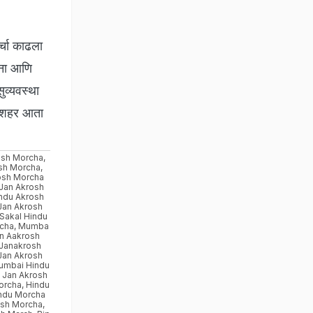
र्चा काढला
टना आणि
सुव्यवस्था
ूर शहर आता
osh Morcha
,
sh Morcha
,
osh Morcha
Jan Akrosh
ndu Akrosh
Jan Akrosh
Sakal Hindu
cha
,
Mumba
an Aakrosh
 Janakrosh
Jan Akrosh
umbai Hindu
 Jan Akrosh
orcha
,
Hindu
ndu Morcha
osh Morcha
,