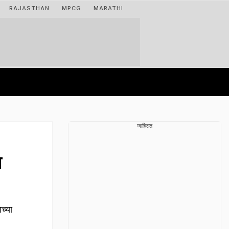
RAJASTHAN
MPCG
MARATHI
जाहिरात
श
च्या