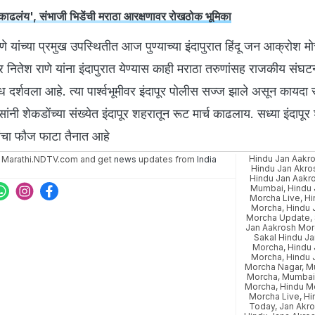
 काढलंय', संभाजी भिडेंची मराठा आरक्षणावर रोखठोक भूमिका
 यांच्या प्रमुख उपस्थितीत आज पुण्याच्या इंदापुरात हिंदू जन आक्रोश मो
 नितेश राणे यांना इंदापुरात येण्यास काही मराठा तरुणांसह राजकीय संघ
 विरोध दर्शवला आहे. त्या पार्श्वभूमीवर इंदापूर पोलीस सज्ज झाले असून कायदा 
सांनी शेकडोंच्या संख्येत इंदापूर शहरातून रूट मार्च काढलाय. सध्या इंदाप
ांचा फौज फाटा तैनात आहे
Hindu Jan Aakr
 Marathi.NDTV.com and get
news
updates from
India
Hindu Jan Akro
Hindu Jan Aakr
Mumbai
,
Hindu 
Morcha Live
,
Hi
Morcha
,
Hindu 
Morcha Update
,
Jan Aakrosh Mor
Sakal Hindu J
Morcha
,
Hindu
Morcha
,
Hindu 
Morcha Nagar
,
M
Morcha
,
Mumbai
Morcha
,
Hindu M
Morcha Live
,
Hi
Today
,
Jan Akr