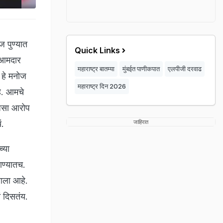
 पुण्यात
Quick Links
 आमदार
महाराष्ट्र बातम्या
मुंबईत पाणीकपात
एलपीजी दरवाढ
 हे मनोज
महाराष्ट्र दिन 2026
े. आमचे
 असा आरोप
ं.
जाहिरात
्या
ाण्यातच.
 आला आहे.
ं दिसतंय.