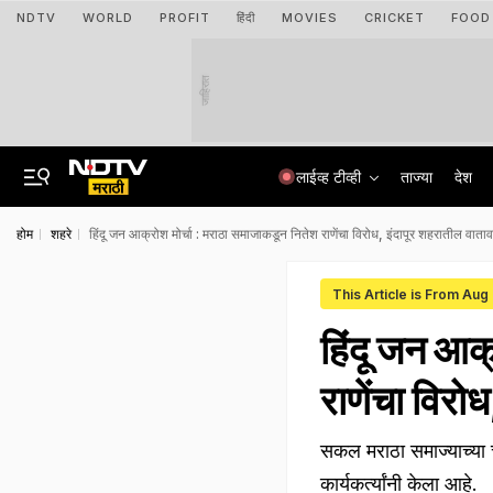
NDTV
WORLD
PROFIT
हिंदी
MOVIES
CRICKET
FOOD
जाहिरात
लाईव्ह टीव्ही
ताज्या
देश
होम
शहरे
हिंदू जन आक्रोश मोर्चा : मराठा समाजाकडून नितेश राणेंचा विरोध, इंदापूर शहरातील वाता
This Article is From Aug
हिंदू जन आक
राणेंचा विरो
सकल मराठा समाज्याच्या च
कार्यकर्त्यांनी केला आहे.